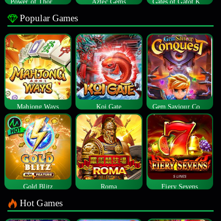
Power of Thor Megaways
Aztec Gems
Gates of Gatot Kaca
Popular Games
Mahjong Ways
Koi Gate
Gem Saviour Conquest
Gold Blitz
Roma
Fiery Sevens
Hot Games