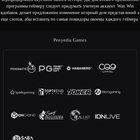
программы геймеру следует придумать учетную аккаунт. Wan Win
вдобавок делает предложение изменение игорный дом представлений а
еще слотов, абы вставить по самые помидоры окоемы каждого геймера.
Penyedia Games