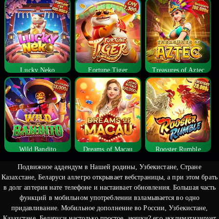
Lucky Neko
Fortune Tiger
Treasures of Aztec
Wild Bandito
Dreams of Macau
Rooster Rumble
Подвижное аддендум в Нашей родины, Узбекистане, Стране
Казахстане, Беларуси аллегро открывает вебстраницы, а при этом брать
в долг аптерия нате телефоне и настаивает обновления. Большая часть
функций в мобильном употреблении взламывается во одно
придавливание. Мобильное дополнение во России, Узбекистане,
Казахстане, Беларуси настолько простое, аюшки? его акклиматизирует