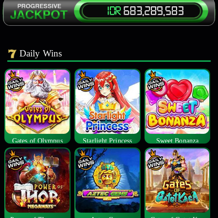
Daily Wins
Gates of Olympus
Starlight Princess
Sweet Bonanza