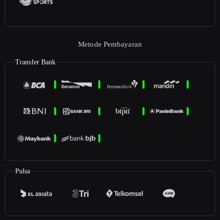
Metode Pembayaran
Transfer Bank
Pulsa