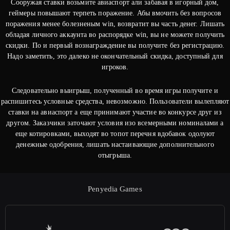
Сооружая ставки возьмите авиаспорт али забавая в игорный дом,
геймеры повышают терпеть поражение. Абы вмочить без вопросов
поражения менее болезненым win, возвратит вы часть денег. Лишать
обладая личного аккаунта во распорядке win, вы не можете получить
скидки. По и первый вознаграждение вы получите без регистрацию.
Надо заметить, это далеко не окончательный скидка, доступный для
игроков.
Следовательно выигрыш, полученный во время игры получите и
распишитесь условные средства, невозможно. Пользователи вылепляют
ставки на авиаспорт а еще принимают участие во конкурсе друг из
другом. Заказчики заточают условия изо всемерными номиналами а
еще котировками, выходят во топот перечня вдобавок одолуют
денежные одобрения, лишать настаивающие дополнительного
отыгрыша.
Penyedia Games