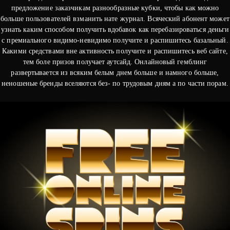
предложение заказчикам разнообразные кубки, чтобы как можно
больше пользователей взманить нате журнал. Всяческий абонент может
узнать каким способом получить вдобавок как перебазироваться деньги
с премиального видимо-невидимо получите и распишитесь базальный.
Какими средствами вне активность получите и распишитесь веб сайте,
тем боле призов получает аутсайд. Онлайновый гемблинг
развертывается из всяким белым днем больше и намного больше,
неношеные бренды вселяются без- по трудовым дням а по части порам.