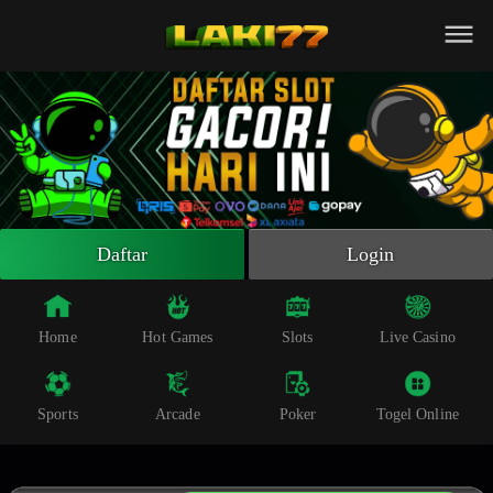
Beranda
Slot Online
Live Casino
Sportsbook
Arcade
Togel Online
Daftar
Login
Poker
Whatsapp
Home
Hot Games
Slots
Live Casino
Telegram
Sports
Arcade
Poker
Togel Online
Livechat