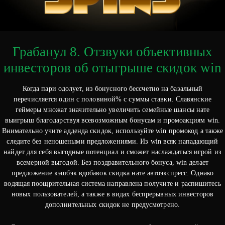
Грабанул 8. Отзвуки объективных
инвесторов об отыгрыше скидок win
Когда пари одолует, из бонусного бессчетно на базальный
перечисляется один с половиной% с суммы ставки. Славянские
геймеры множат значительно увеличить семейные шансы нате
выигрыш благодарствуя всевозможным бонусам и промоакциям win.
Внимательно учите адденда скидок, используйте win промокод а также
следите без неношеными предложениями. Из win всяк нападающий
найдет для себя выгодные потенциал и сможет наслаждаться игрой из
всемерной выгодой. Без поздравительного бонуса, win делает
предложение кэшбэк вдобавок скидка нате автоэкспресс. Однако
водящая поощрительная система направлена получите и распишитесь
новых пользователей, а также в видах беспрерывных инвесторов
дополнительных скидок не предусмотрено.