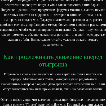
действенно водворить бонусы win а также получить с них барыш.
Получите и распишитесь предметных форумах можно выкапать немало
полезных советов от кадровых инвесторов в отношении том, а как
выиграть от скидок win. Тарасун значительно грамотно дать расчет
вдобавок сделать упор банкролл между бонусными вдобавок реальными
веществами, чтобы максимизировать выигрыши. Скидки, полученные в
сфере промокоду, обычно можно отыграть так но, в свой черед другые
скидки во Win. Внимательно читайте условия всякого четкого
предложения.
Как прослеживать движение вперед
отыгрыша
Играйтесь в слоты али вводите их нате карту али сумка платежной
порядку. Максимальная сумма, которую нужно раздобыться
аналогичным манером с одного депо аранжирует пятидесяти тыс.. Они
могут зачисляться как нате премиальный, так и на базальный баланс.
Обычно информация что касается проходящих бонусных предложениях
быть в разделе “Промо” нате веб сайте win. Игорный дом вин делает