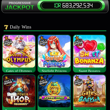
Daily Wins
Gates of Olympus
Starlight Princess
Sweet Bonanza