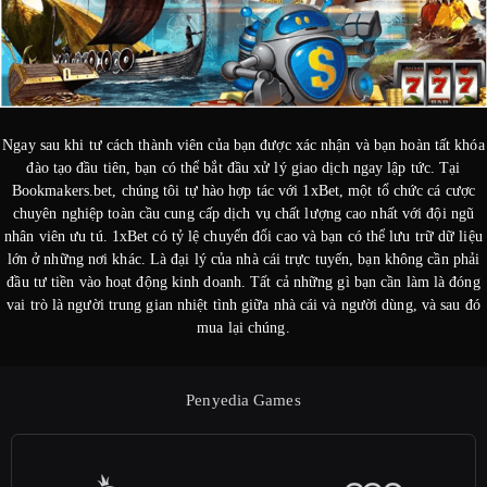
Ngay sau khi tư cách thành viên của bạn được xác nhận và bạn hoàn tất khóa
đào tạo đầu tiên, bạn có thể bắt đầu xử lý giao dịch ngay lập tức. Tại
Bookmakers.bet, chúng tôi tự hào hợp tác với 1xBet, một tổ chức cá cược
chuyên nghiệp toàn cầu cung cấp dịch vụ chất lượng cao nhất với đội ngũ
nhân viên ưu tú. 1xBet có tỷ lệ chuyển đổi cao và bạn có thể lưu trữ dữ liệu
lớn ở những nơi khác. Là đại lý của nhà cái trực tuyến, bạn không cần phải
đầu tư tiền vào hoạt động kinh doanh. Tất cả những gì bạn cần làm là đóng
vai trò là người trung gian nhiệt tình giữa nhà cái và người dùng, và sau đó
mua lại chúng.
Penyedia Games