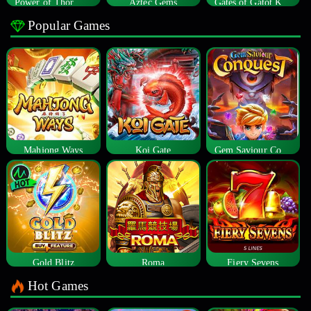
Power of Thor Megaways
Aztec Gems
Gates of Gatot Kaca
Popular Games
Mahjong Ways
Koi Gate
Gem Saviour Conquest
Gold Blitz
Roma
Fiery Sevens
Hot Games