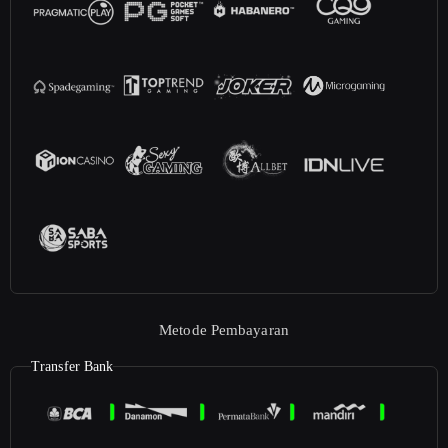
Metode Pembayaran
Transfer Bank