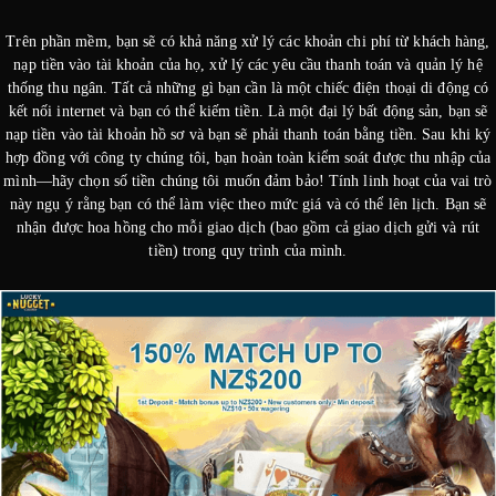
Trên phần mềm, bạn sẽ có khả năng xử lý các khoản chi phí từ khách hàng,
nạp tiền vào tài khoản của họ, xử lý các yêu cầu thanh toán và quản lý hệ
thống thu ngân. Tất cả những gì bạn cần là một chiếc điện thoại di động có
kết nối internet và bạn có thể kiếm tiền. Là một đại lý bất động sản, bạn sẽ
nạp tiền vào tài khoản hồ sơ và bạn sẽ phải thanh toán bằng tiền. Sau khi ký
hợp đồng với công ty chúng tôi, bạn hoàn toàn kiểm soát được thu nhập của
mình—hãy chọn số tiền chúng tôi muốn đảm bảo! Tính linh hoạt của vai trò
này ngụ ý rằng bạn có thể làm việc theo mức giá và có thể lên lịch. Bạn sẽ
nhận được hoa hồng cho mỗi giao dịch (bao gồm cả giao dịch gửi và rút
tiền) trong quy trình của mình.