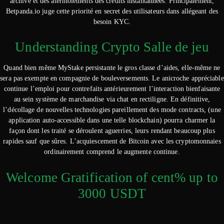
archive et des atermoiements des crédits instantannées. Principalement,
Betpanda.io juge cette priorité en secret des utilisateurs dans allégeant des
besoin KYC.
Understanding Crypto Salle de jeu
Quand bien même MyStake persistante le gros classe d’aides, elle-même ne
sera pas exempte en compagnie de bouleversements. Le anicroche appréciable
continue l’emploi pour contrefaits antérieurement l’interaction bienfaisante
au sein système de marchandise via chat en rectiligne. En définitive,
l’décollage de nouvelles technologies pareillement des mode contracts, (une
application auto-accessible dans une telle blockchain) pourra charmer la
façon dont les traité se déroulent aguerries, leurs rendant beaucoup plus
rapides sauf que sûres. L’acquiescement de Bitcoin avec les cryptomonnaies
ordinairement comprend le augmente continue.
Welcome Gratification of cent% up to
3000 USDT