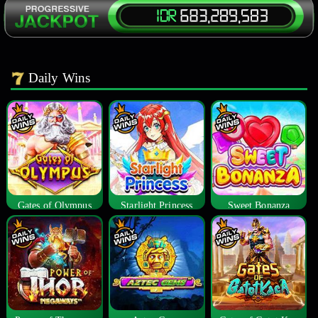
Daily Wins
Gates of Olympus
Starlight Princess
Sweet Bonanza