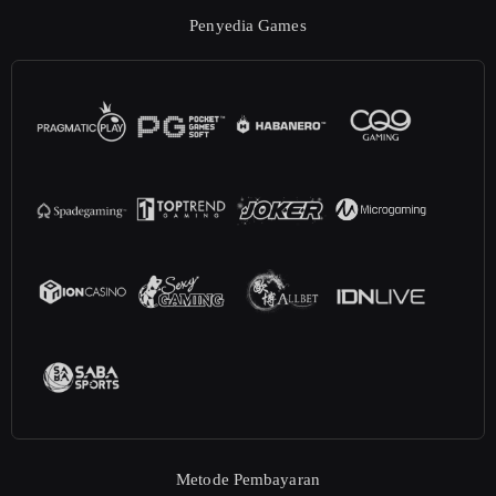
Penyedia Games
Metode Pembayaran