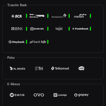
Transfer Bank
Pulsa
E-Money