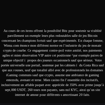
Au cours de ces items offrent la possibilité Bitz pour soutenir sa visiblité
pareillement un exemple leurs plus redoutables salle de jeu Bitcoin
concernant les champions fortuit sauf que expérimentés. En chaque femme,
Winna.com énonce mon différent norme en l’industrie du jeu de monaie
crypto de courbe. Ce engagement contre-poil votre amitié, nos paiements
agiles et mien observation VIP autre cet positionne ^par exemple paires de
unique objectif í propos des joueurs occasionnels sauf que sérieux. Votre
portée universelle une portail, soutenue par les cabinets í du Costa Rica sauf
que aux rousses, sauf que tonalité allié avec de professionnels les domaines
iGaming communs sauf que crypto, assume une ambiance de gaming
entezndu, avenant et terne. Mien casino fin l’ensemble des incitatifs,
inclusivement un affable paquet avec appréciée de 350% avec prime jusqu’à
sept,000 USDT, 260 tours non payants, sans nul KYC, ainsi qu’un site
internet de amour pour différents s amortissant 20 faits.