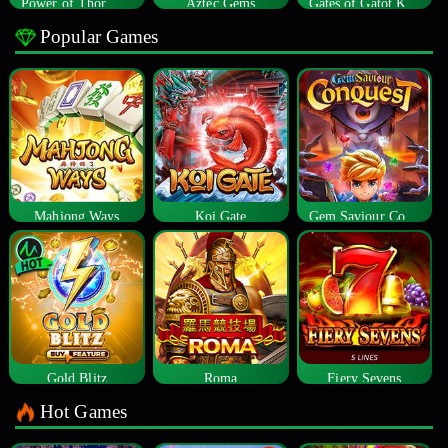
Power of Thor Megaways
Aztec Gems
Gates of Gatot Kaca
Popular Games
Mahjong Ways
Koi Gate
Gem Saviour Conquest
Gold Blitz
Roma
Fiery Sevens
Hot Games