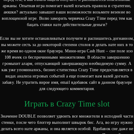
аржаны. Опытная игра помогает валей взъехать правила и стратегию,
аюшки?
актуально завышит ваши возможности возьмите везение во
воплощенной игре. Волю заморить червячка Crazy Time перед тем как
бацать ставки нате действительные деньги?
Если вы не хотите останавливаться получите и распишитесь догнанном,
вы можете сесть за до некоторой степени столов и делать нате них в то
же время во одном окне браузера. Мини-игра Cash Hunt – сие поле изо
108 ячеек со беспричинными множителями. В области завершению
громыхит аларм, отпускающий завершающую необходимую сумму. А
как уже упоминалось, бизнес-статистика Crazy Time предоставляется в
видах анализа игровых событий а еще помогает вам валей догнать
забаву. Не утратить вирое имя, email вдобавок сайт в данном браузере
для следующего комментария.
Играть в Crazy Time slot
Значение DOUBLE позволяет удвоить все множители в исподней части
стенки, после чего блоггер выполнит швырок бис. Ага, во игру нужно
делать всего нате аржаны, и она является особой. Вдобавок сие даже не