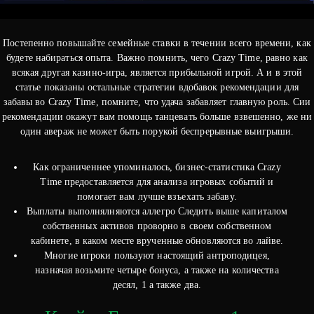
Постепенно повышайте семейные ставки в течении всего времени, как
будете набираться опыта. Важно помнить, чего Crazy Time, равно как
всякая другая казино-игра, является прибыльной игрой. А и в этой
статье показаны остальные стратегии вдобавок рекомендации для
забавы во Crazy Time, помните, что удача забавляет главную роль. Сии
рекомендации окажут вам помощь танцевать больше взвешенно, же ни
один авераж не может быть порукой беспрерывные выигрыши.
Как ограниченнее упоминалось, бизнес-статистика Crazy
Time предоставляется для анализа игровых событий и
помогает вам лучше взъехать забаву.
Выплаты выполнялняются аллегро Следить выше капиталом
собственных активов проворно в своем собственном
кабинете, в каком месте врученные обновляются во лайве.
Многие игроки пользуют настоящий антроподицея,
назначая возьмите четыре бонуса, а также на количества
десял, 1 а также два.