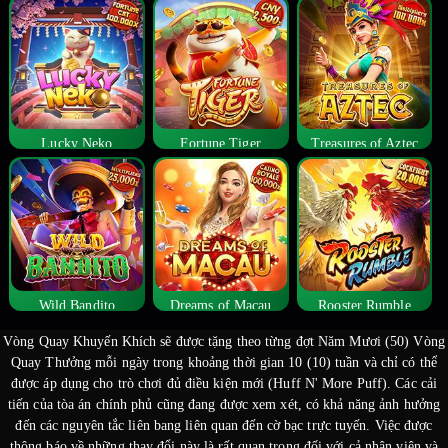
Lucky Neko
Fortune Tiger
Treasures of Aztec
Wild Bandito
Dreams of Macau
Rooster Rumble
Vòng Quay Khuyến Khích sẽ được tặng theo từng đợt Năm Mươi (50) Vòng
Quay Thưởng mỗi ngày trong khoảng thời gian 10 (10) tuần và chỉ có thể
được áp dụng cho trò chơi đủ điều kiện mới (Huff N' More Puff). Các cải
tiến của tòa án chính phủ cũng đang được xem xét, có khả năng ảnh hưởng
đến các nguyên tắc liên bang liên quan đến cờ bạc trực tuyến.
Việc được
thông báo về những thay đổi này là rất quan trọng đối với cả nhân viên và