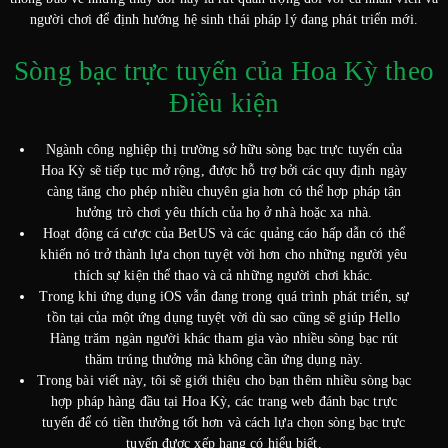
người chơi để định hướng hệ sinh thái pháp lý đang phát triển mới.
Sòng bạc trực tuyến của Hoa Kỳ theo
Điều kiện
Ngành công nghiệp thị trường sở hữu sòng bạc trực tuyến của
Hoa Kỳ sẽ tiếp tục mở rộng, được hỗ trợ bởi các quy định ngày
càng tăng cho phép nhiều chuyên gia hơn có thể hợp pháp tận
hưởng trò chơi yêu thích của họ ở nhà hoặc xa nhà.
Hoạt động cá cược của BetUS và các quảng cáo hấp dẫn có thể
khiến nó trở thành lựa chọn tuyệt vời hơn cho những người yêu
thích sự kiện thể thao và cả những người chơi khác.
Trong khi ứng dụng iOS vẫn đang trong quá trình phát triển, sự
tồn tại của một ứng dụng tuyệt vời dù sao cũng sẽ giúp Hello
Hàng trăm ngàn người khác tham gia vào nhiều sòng bạc rút
thăm trúng thưởng mà không cần ứng dụng này.
Trong bài viết này, tôi sẽ giới thiệu cho bạn thêm nhiều sòng bạc
hợp pháp hàng đầu tại Hoa Kỳ, các trang web đánh bạc trực
tuyến để có tiền thưởng tốt hơn và cách lựa chọn sòng bạc trực
tuyến được xếp hạng có hiểu biết.