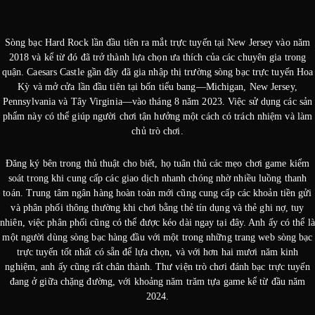
Sòng bạc Hard Rock lần đầu tiên ra mắt trực tuyến tại New Jersey vào năm
2018 và kể từ đó đã trở thành lựa chọn ưa thích của các chuyên gia trong
quận. Caesars Castle gần đây đã gia nhập thị trường sòng bạc trực tuyến Hoa
Kỳ và mở cửa lần đầu tiên tại bốn tiểu bang—Michigan, New Jersey,
Pennsylvania và Tây Virginia—vào tháng 8 năm 2023. Việc sử dụng các sản
phẩm này có thể giúp người chơi tận hưởng một cách có trách nhiệm và làm
chủ trò chơi.
Đăng ký bên trong thủ thuật cho biết, họ tuân thủ các mẹo chơi game kiểm
soát trong khi cung cấp các giao dịch nhanh chóng nhờ nhiều luồng thanh
toán. Trung tâm ngân hàng hoàn toàn mới cũng cung cấp các khoản tiền gửi
và phân phối thông thường khi chơi bằng thẻ tín dụng và thẻ ghi nợ, tuy
nhiên, việc phân phối cũng có thể được kéo dài ngay tại đây. Anh ấy có thể là
một người dùng sòng bạc hàng đầu với một trong những trang web sòng bạc
trực tuyến tốt nhất có sẵn để lựa chọn, và với hơn hai mươi năm kinh
nghiệm, anh ấy cũng rất chân thành. Thư viện trò chơi đánh bạc trực tuyến
đang ở giữa chặng đường, với khoảng năm trăm tựa game kể từ đầu năm
2024.