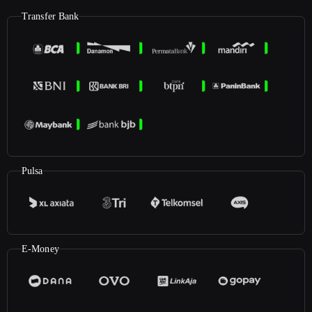
Transfer Bank
Pulsa
E-Money