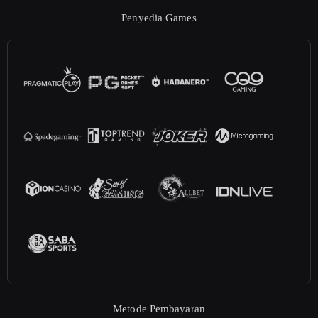
Penyedia Games
Metode Pembayaran