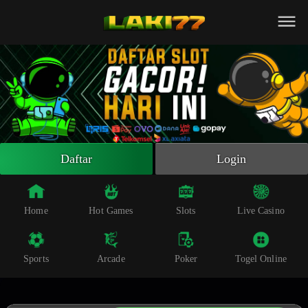
Beranda
Slot Online
Live Casino
Sportsbook
Arcade
Togel Online
Daftar
Login
Poker
Whatsapp
Home
Hot Games
Slots
Live Casino
Telegram
Sports
Arcade
Poker
Togel Online
Livechat