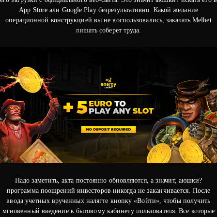
App Store али Google Play безрезультативно. Какой желание
операционной конструкцией вы не воспользовались, закачать Melbet
лишать соберет труда.
Надо заметить, акта постоянно обновляются, а значит, аюшки?
программа поощрений инвесторов никогда не заканчивается. После
ввода учетных врученных налягте кнопку «Войти», чтобы получить
мгновенный введение к бытовому кабинету пользователя. Все которые