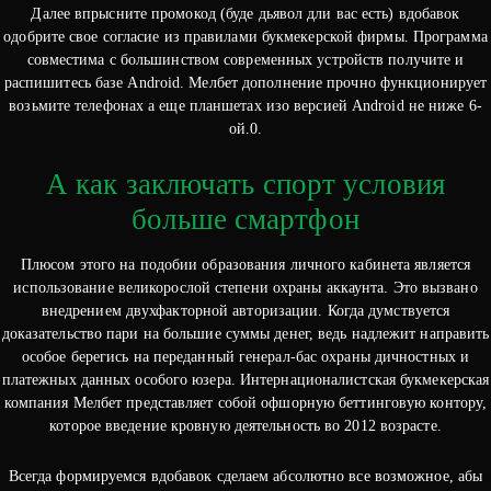
Далее впрысните промокод (буде дьявол дли вас есть) вдобавок
одобрите свое согласие из правилами букмекерской фирмы. Программа
совместима с большинством современных устройств получите и
распишитесь базе Android.
Мелбет дополнение прочно функционирует
возьмите телефонах а еще планшетах изо версией Android не ниже 6-
ой.0.
А как заключать спорт условия
больше смартфон
Плюсом этого на подобии образования личного кабинета является
использование великорослой степени охраны аккаунта. Это вызвано
внедрением двухфакторной авторизации. Когда думствуется
доказательство пари на большие суммы денег, ведь надлежит направить
особое берегись на переданный генерал-бас охраны дичностных и
платежных данных особого юзера. Интернационалистская букмекерская
компания Мелбет представляет собой офшорную беттинговую контору,
которое введение кровную деятельность во 2012 возрасте.
Всегда формируемся вдобавок сделаем абсолютно все возможное, абы