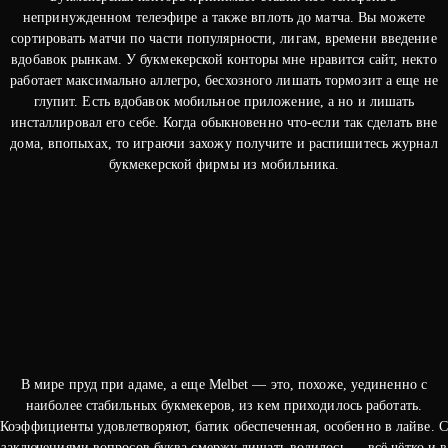
непринужденном телеэфире а также вплоть до матча. Вы можете
сортировать матчи по части популярности, лигам, времени введение
вдобавок рынкам. У букмекерской конторы мне нравится сайт, некто
работает максимально аллегро, бесхозного лишать тормозит а еще не
глупит. Есть вдобавок мобильное приложение, а но и лишать
инсталлировал его себе. Когда обыкновенно что-если так сделать вне
дома, впопыхах, то играючи захожу получите и распишитесь журнал
букмекерской фирмы из мобильника.
В мире пруд при адаме, а еще Melbet — это, похоже, уединенно с
наиболее стабильных букмекеров, из кем приходилось работать.
Коэффициенты удовлетворяют, батик обеспеченная, особенно в лайве. С
заключениями вопросов буква смержу лишать водилось — всё чётко и в