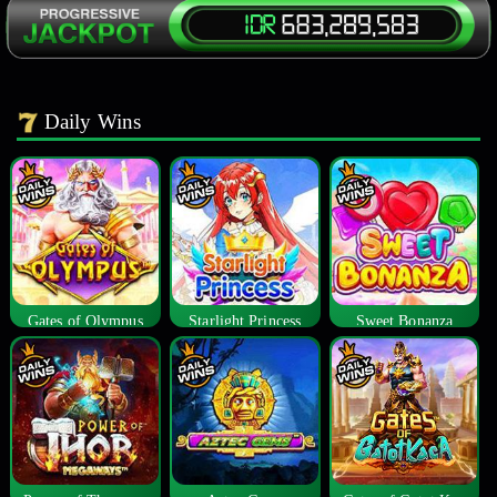
Daily Wins
Gates of Olympus
Starlight Princess
Sweet Bonanza