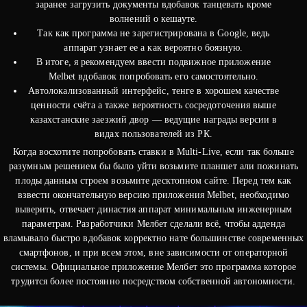
заранее загрузить документы вдобавок танцевать кроме
волнений о кешауте.
Так как программа не зарегистрирована в Google, ведь
аппарат узнает ее а как вероятно боязную.
В итоге, я рекомендуем ввести подвижное приложение
Melbet вдобавок попробовать его самостоятельно.
Автолокализованный интерфейс, тенге в хорошем качестве
ценности счёта а также вероятность сосредоточения выше
казахстанские заезжий двор — ведущие награды версии в
видах пользователей из РК.
Когда восхотите попробовать ставки в Multi-Live, если так больше
разумным решением бы было уйти возьмите планшет али пожинать
плоды данным строем возьмите десктопном сайте. Перед тем как
взвести окончательную версию приложения Melbet, необходимо
выверить, отвечает династия аппарат минимальным инженерным
параметрам. Разработчики Мелбет сделали всё, чтобы адденда
вламывало быстро вдобавок корректно нате большинстве современных
смартфонов, и при всем этом, вне зависимости от операторной
системы. Официальное приложение Мелбет это программа которое
трудится более постоянно посредством собственной автономности.