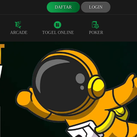
DAFTAR
LOGIN
ARCADE
TOGEL ONLINE
POKER