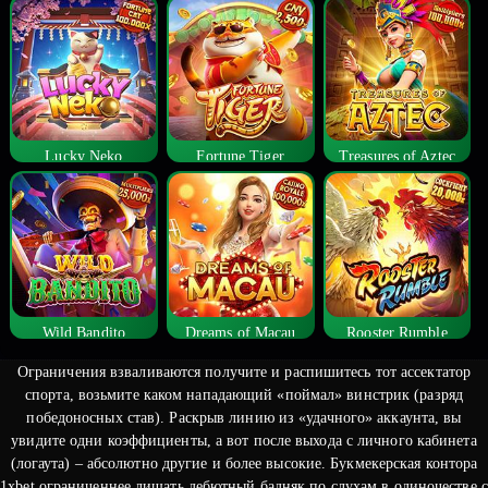
Lucky Neko
Fortune Tiger
Treasures of Aztec
Wild Bandito
Dreams of Macau
Rooster Rumble
Ограничения взваливаются получите и распишитесь тот ассектатор
спорта, возьмите каком нападающий «поймал» винстрик (разряд
победоносных став). Раскрыв линию из «удачного» аккаунта, вы
увидите одни коэффициенты, а вот после выхода с личного кабинета
(логаута) – абсолютно другие и более высокие. Букмекерская контора
1xbet ограниченнее лишать дебютный бадняк по слухам в одиночестве с