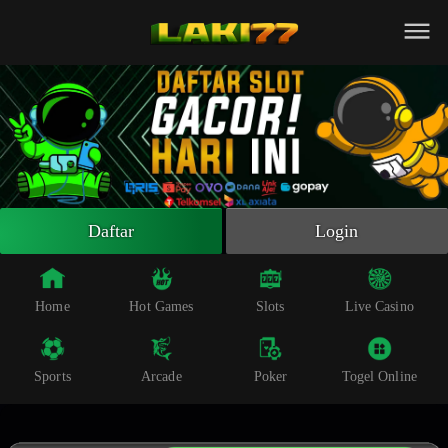
Beranda
Slot Online
Live Casino
Sportsbook
Arcade
Togel Online
Daftar
Login
Poker
Whatsapp
Home
Hot Games
Slots
Live Casino
Telegram
Sports
Arcade
Poker
Togel Online
Livechat