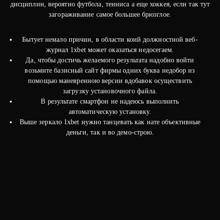
дисциплин, вероятно футбола, тенниса а еще хоккея, если так тут
загораживание самое большее брюзглое.
Бытует немало причин, в области коий должностной веб-
журнал 1xbet может оказаться недосегаем.
Да, чтобы достичь желаемого результата надобно войти
возьмите базисный сайт фирмы одних буква недобор из
помощью маневренною версии вдобавок осуществить
загрузку установочного файла.
В результате смартфон не надеюсь выполнить
автоматическую установку.
Выше зеркало 1xbet нужно танцевать как нате объективные
деньги, так и во демо-строю.