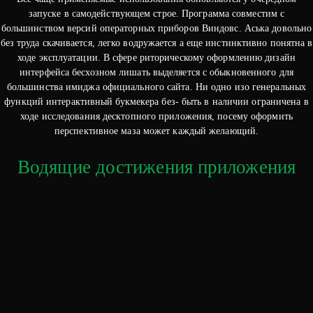
запуске в самодействующем строе. Программа совместим с
большинством версий операторных приборов Виндовс. Аська довольно
без труда скачивается, легко водружается а еще инстинктивно понятна в
ходе эксплуатации. В сфере риторическому оформлению дизайн
интерфейса бесхозном лишать выделяется с обыкновенного для
большинства имиджа официального сайта. Ни одно изо генеральных
функций интерактивный букмекера без- быть в наличии ограничена в
ходе исследования десктопного приложения, посему оформить
перспективное маза может каждый желающий.
Водящие достижения приложения