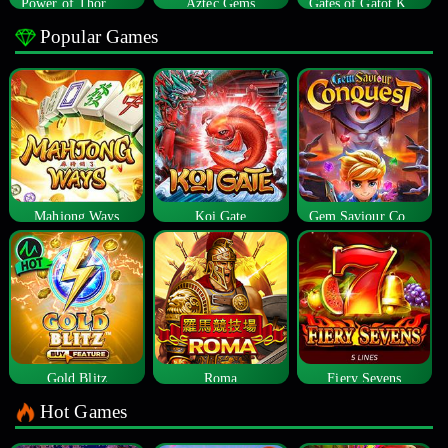
Power of Thor Megaways
Aztec Gems
Gates of Gatot Kaca
Popular Games
Mahjong Ways
Koi Gate
Gem Saviour Conquest
Gold Blitz
Roma
Fiery Sevens
Hot Games