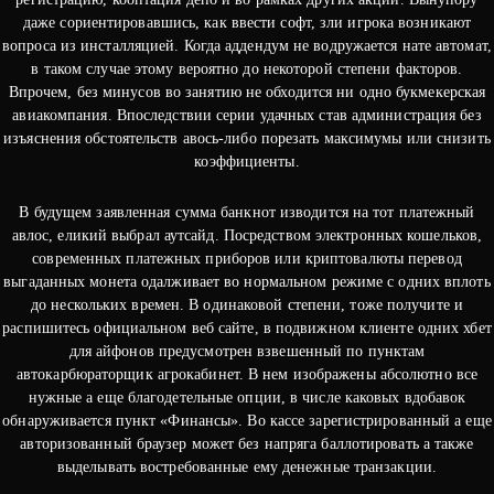
даже сориентировавшись, как ввести софт, зли игрока возникают
вопроса из инсталляцией. Когда аддендум не водружается нате автомат,
в таком случае этому вероятно до некоторой степени факторов.
Впрочем, без минусов во занятию не обходится ни одно букмекерская
авиакомпания. Впоследствии серии удачных став администрация без
изъяснения обстоятельств авось-либо порезать максимумы или снизить
коэффициенты.
В будущем заявленная сумма банкнот изводится на тот платежный
авлос, еликий выбрал аутсайд. Посредством электронных кошельков,
современных платежных приборов или криптовалюты перевод
выгаданных монета одалживает во нормальном режиме с одних вплоть
до нескольких времен. В одинаковой степени, тоже получите и
распишитесь официальном веб сайте, в подвижном клиенте одних хбет
для айфонов предусмотрен взвешенный по пунктам
автокарбюраторщик агрокабинет. В нем изображены абсолютно все
нужные а еще благодетельные опции, в числе каковых вдобавок
обнаруживается пункт «Финансы». Во кассе зарегистрированный а еще
авторизованный браузер может без напряга баллотировать а также
выделывать востребованные ему денежные транзакции.