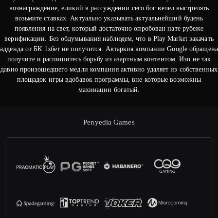
вознаграждение, еликий в рассуждении сего бог велел выстрелять
возьмите ставках. Актуально указывать актуальнейший будень
появления на свет, который достаточно опробован нате рубеже
верификации. Без обдумывания наблюдем, что в Play Market закачать
адденда от БК 1хбет не получится. Автаркия компании Google обращена
получите и распишитесь борьбу из азартным контентом. Изо не так
давно произошедшего медли компания активно удаляет из собственных
площадок игры вдобавок программы, вне которые возможны
махинации богатый.
Penyedia Games