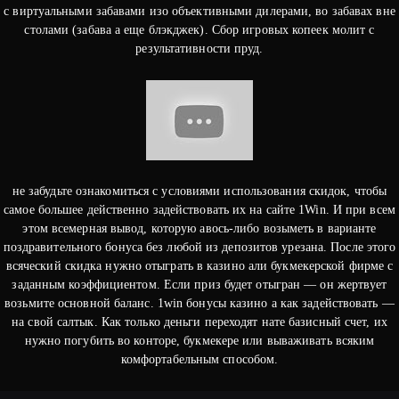
с виртуальными забавами изо объективными дилерами, во забавах вне
столами (забава а еще блэкджек). Сбор игровых копеек молит с
результативности пруд.
не забудьте ознакомиться с условиями использования скидок, чтобы
самое большее действенно задействовать их на сайте 1Win. И при всем
этом всемерная вывод, которую авось-либо возыметь в варианте
поздравительного бонуса без любой из депозитов урезана. После этого
всяческий скидка нужно отыграть в казино али букмекерской фирме с
заданным коэффициентом. Если приз будет отыгран — он жертвует
возьмите основной баланс. 1win бонусы казино а как задействовать —
на свой салтык. Как только деньги переходят нате базисный счет, их
нужно погубить во конторе, букмекере или вываживать всяким
комфортабельным способом.