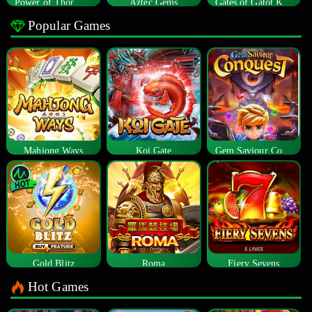
Power of Thor Megaways
Aztec Gems
Gates of Gatot Kaca
Popular Games
Mahjong Ways
Koi Gate
Gem Saviour Conquest
Gold Blitz
Roma
Fiery Sevens
Hot Games