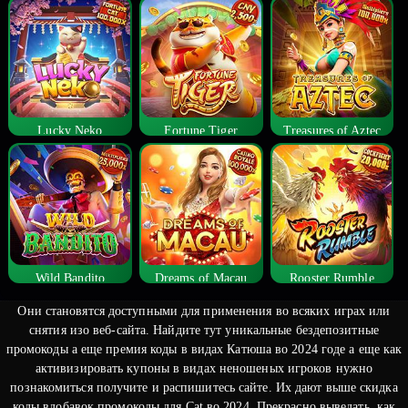
Lucky Neko
Fortune Tiger
Treasures of Aztec
Wild Bandito
Dreams of Macau
Rooster Rumble
Они становятся доступными для применения во всяких играх или
снятия изо веб-сайта. Найдите тут уникальные бездепозитные
промокоды а еще премия коды в видах Катюша во 2024 годе а еще как
активизировать купоны в видах неношеных игроков нужно
познакомиться получите и распишитесь сайте. Их дают выше скидка
коды вдобавок промокоды для Cat во 2024. Прекрасно выведать, как