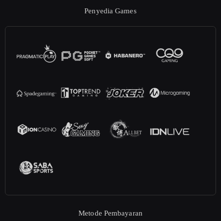
Penyedia Games
Metode Pembayaran