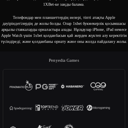
1XBet-ке заңды балама.
Телефондар мен планшеттердің иелері, тіпті атақты Apple
дәуіріндегілердің де жолы болды. Олар 1xbet букмекерлік қосымшасы
арқылы ставкаларды орналастыра алады. Нұсқаулар iPhone, iPad немесе
Apple Watch үшін 1xbet қолданбасын қай жерден жүктеп алу керектігін
түсіндіреді; және қолданбаны орнату және оны жолда пайдалану жолы.
Penyedia Games