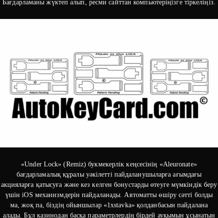
Бағдарламаны жүктеп алып, ресми сайттан компьютеріңізге тіркеліңіз.
«Under Lock» (Remiz) букмекерлік кеңсесінің «Aleuronate»
бағдарламалық құралы уәкілетті пайдаланушыларға ағымдағы
акцияларға қатысуға және кез келген бонустарды өтеуге мүмкіндік беру
үшін iOS механизмдерін пайдаланады. Автоматты өшіру сәтті болды
ма, жоқ па, біздің ойыншылар «1xstavka» қолданбасын пайдалана
алады. Бұл казинодан басқа параметрлердің бірдей ауқымын ұсынатын