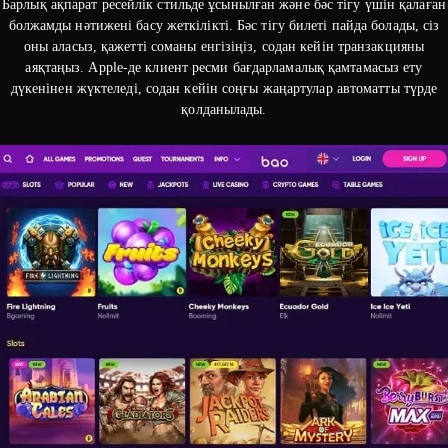
Барлық ақпарат ресейлік стильде ұсынылған және бәс тігу үшін қалаған
болжамды нәтижені басу жеткілікті. Бәс тігу билеті пайда болады, сіз
оны аласыз, қажетті соманы енгізіңіз, содан кейін транзакцияны
аяқтаңыз. Apple-де клиент ресми бағдарламалық қамтамасыз ету
дүкенінен жүктеледі, содан кейін соңғы жаңартулар автоматты түрде
қолданылады.