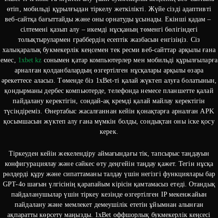
өтіп, мобильді құрылғыдан тіркелу жеткілікті. Жүйе сізді адаптивті
веб-сайтқа бағыттайды және оны орнатуды ұсынады. Екінші қадам – ​​​​
сілтемені қазып алу – икемді нұсқаның төменгі бөлігіндегі
толықтырулармен граббердің есептік жазбасын енгізіңіз. Сіз
халықаралық букмекерлік кеңсемен тек ресми веб-сайттар арқылы ғана
емес,
1xbet kz
сонымен қатар компьютерлер мен мобильді құрылғыларға
арналған қолданбалардың өзгертілген нұсқалары арқылы өзара
әрекеттесе аласыз. Төменде біз 1xBet-ті қалай жүктеп алуға болатынын,
қондырманы дербес компьютерде, телефонда немесе планшетте қалай
пайдалану керектігін, сондай-ақ кремді қалай майлау керектігін
түсіндіреміз. Өнертабыс жасалғаннан кейін қонақтарға арналған APK
қосымшасын жүктеп алу ғана мүмкін болды, сондықтан оны іске қосу
керек.
Тіркеуден кейін жекелендіру аймағындағы тік, тапсырыс таңдауын
конфигурациялау және сәйкес өту деңгейін таңдау қажет. Тегін нұсқа
рөлдерді құру және сипаттаманы талдау үшін негізгі функциялары бар
GPT-4o шағын үлгісінің қарапайым кірісін қамтамасыз етеді. Отандық
пайдаланушылар үшін тіркеу кезінде өзгертілген IP мекенжайын
пайдалану және мемлекет демеушілік ететін ұйымнан алынған
ақпаратты көрсету маңызды. 1xBet оффшорлық букмекерлік кеңсесі