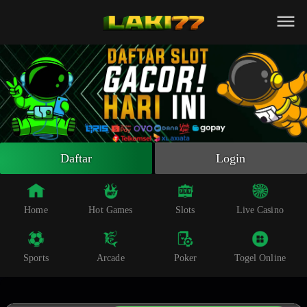
Beranda
Slot Online
Live Casino
Sportsbook
Arcade
Togel Online
Daftar
Login
Poker
Whatsapp
Home
Hot Games
Slots
Live Casino
Telegram
Sports
Arcade
Poker
Togel Online
Livechat