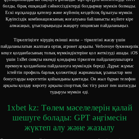
болды, бірақ ешқандай сәйкессіздіктерді болдырмау мүмкін болмады.
Ескі нұсқаларда қателер және жүйенің кездейсоқ бұзылуы мүмкін.
Қауіпсіздік комбинациясының жоғалуына байланысты жүйеге кіре
алмасаңыз, ұтыстарыңызды жаңарту опциясын пайдаланыңыз.
Тіркелгіңізге кірудің екінші жолы – тіркелгіні жасау үшін
пайдаланылатын жалпыға ортақ агронет арқылы. Verbovoye букмекерлік
кеңсе қолданбасының толық мүмкіндіктеріне қол жеткізуді ашады. iOS
үшін 1xBet сияқты икемді қондырма тіркелген пайдаланушыларға
премиум қолданбаны пайдалануға мүмкіндік береді. Дұрыс жұмыс
істейтін профиль барлық қолжетімді жарнамалық ұсыныстар мен
бонустарды көрсететін қойындыны қамтиды. Он жыл бұрын телефон
арқылы қолдау көрсету арқылы спорттық бәс тігу рахат пен шатасуды
тудыруы мүмкін еді.
1xbet kz: Төлем мәселелерін қалай
шешуге болады: GPT әңгімесін
жүктеп алу және жазылу