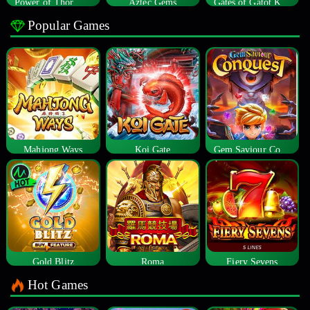
Power of Thor Megaways
Aztec Gems
Gates of Gatot Kaca
Popular Games
Mahjong Ways
Koi Gate
Gem Saviour Conquest
Gold Blitz
Roma
Fiery Sevens
Hot Games