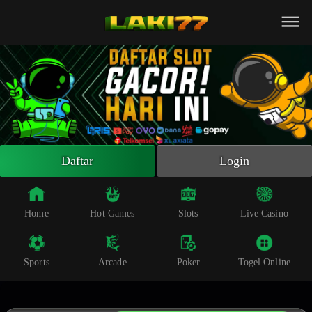
Beranda
Slot Online
Live Casino
Sportsbook
Arcade
Togel Online
Daftar
Login
Poker
Whatsapp
Home
Hot Games
Slots
Live Casino
Telegram
Sports
Arcade
Poker
Togel Online
Livechat