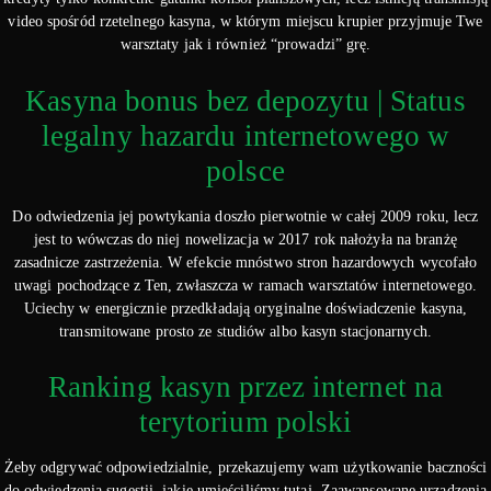
video spośród rzetelnego kasyna, w którym miejscu krupier przyjmuje Twe
warsztaty jak i również “prowadzi” grę.
Kasyna bonus bez depozytu | Status
legalny hazardu internetowego w
polsce
Do odwiedzenia jej powtykania doszło pierwotnie w całej 2009 roku, lecz
jest to wówczas do niej nowelizacja w 2017 rok nałożyła na branżę
zasadnicze zastrzeżenia. W efekcie mnóstwo stron hazardowych wycofało
uwagi pochodzące z Ten, zwłaszcza w ramach warsztatów internetowego.
Uciechy w energicznie przedkładają oryginalne doświadczenie kasyna,
transmitowane prosto ze studiów albo kasyn stacjonarnych.
Ranking kasyn przez internet na
terytorium polski
Żeby odgrywać odpowiedzialnie, przekazujemy wam użytkowanie baczności
do odwiedzenia sugestii, jakie umieściliśmy tutaj. Zaawansowane urządzenia