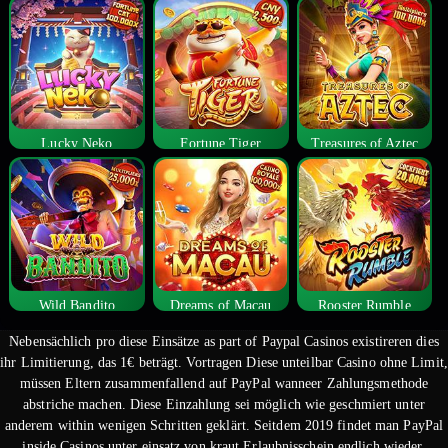
Lucky Neko
Fortune Tiger
Treasures of Aztec
Wild Bandito
Dreams of Macau
Rooster Rumble
Nebensächlich pro diese Einsätze as part of Paypal Casinos existireren dies
ihr Limitierung, das 1€ beträgt. Vortragen Diese unteilbar Casino ohne Limit,
müssen Eltern zusammenfallend auf PayPal wanneer Zahlungsmethode
abstriche machen. Diese Einzahlung sei möglich wie geschmiert unter
anderem within wenigen Schritten geklärt.
Seitdem 2019 findet man PayPal
inside Casinos unter einsatz von kraut Erlaubnisschein endlich wieder.