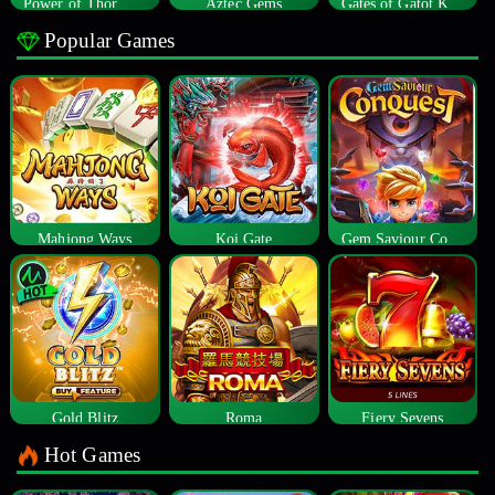
Power of Thor Megaways
Aztec Gems
Gates of Gatot Kaca
Popular Games
Mahjong Ways
Koi Gate
Gem Saviour Conquest
Gold Blitz
Roma
Fiery Sevens
Hot Games