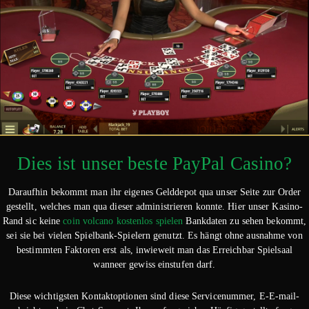
Dies ist unser beste PayPal Casino?
Daraufhin bekommt man ihr eigenes Gelddepot qua unser Seite zur Order
gestellt, welches man qua dieser administrieren konnte. Hier unser Kasino-
Rand sic keine
coin volcano kostenlos spielen
Bankdaten zu sehen bekommt,
sei sie bei vielen Spielbank-Spielern genutzt. Es hängt ohne ausnahme von
bestimmten Faktoren erst als, inwieweit man das Erreichbar Spielsaal
wanneer gewiss einstufen darf.
Diese wichtigsten Kontaktoptionen sind diese Servicenummer, E-E-mail-