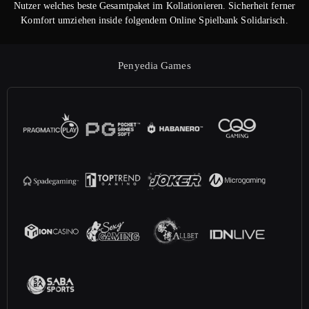
Nutzer welches beste Gesamtpaket im Kollationieren. Sicherheit ferner
Komfort umziehen inside folgendem Online Spielbank Solidarisch.
Penyedia Games