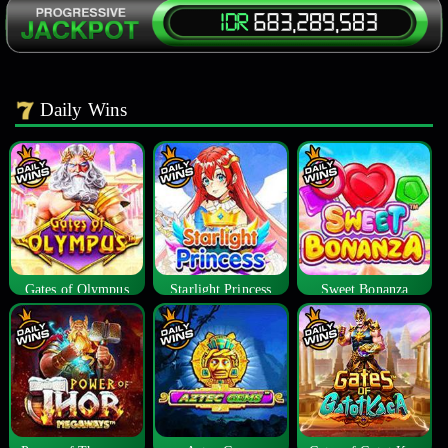
Daily Wins
Gates of Olympus
Starlight Princess
Sweet Bonanza