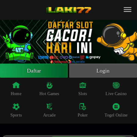
Beranda
Slot Online
Live Casino
Sportsbook
Arcade
Togel Online
Daftar
Login
Poker
Whatsapp
Home
Hot Games
Slots
Live Casino
Telegram
Sports
Arcade
Poker
Togel Online
Livechat