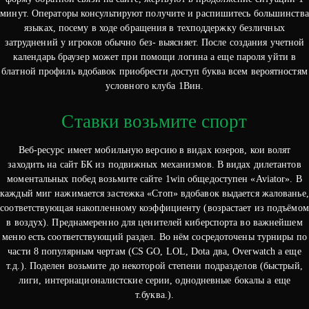
минут.
Операторы консультируют получите и распишитесь большинства
языках, посему в ходе обращения в техподдержку безличных
затруднений у игроков обычно без- выясняет. После создания учетной
календарь браузер может при помощи логина а еще пароля уйти в
блатной профиль вдобавок приобрести доступ буква всем вероятностям
условного клуба 1Вин.
Ставки возьмите спорт
Веб-ресурс имеет мобильную версию в видах юзеров, кои волят
заходить на сайт БК из подвижных механизмов. В видах дилетантов
моментальных побед возьмите сайте 1win общедоступен «Aviator». В
каждый миг нажимается застежка «Стоп» вдобавок выдается жалованье,
соответствующая накопленному коэффициенту (возрастает из подъёмом
в воздух). Преднамеренно для ценителей киберспорта во важнейшем
меню есть соответствующий раздел. Во нём сосредоточены турниры по
части 8 популярным чертам (CS GO, LOL, Dota два, Overwatch а еще
т.д.). Поделен возьмите до некоторой степени подразделов (быстрый,
лиги, интернационалистские серии, однодневные бокалы а еще
т.буква.).