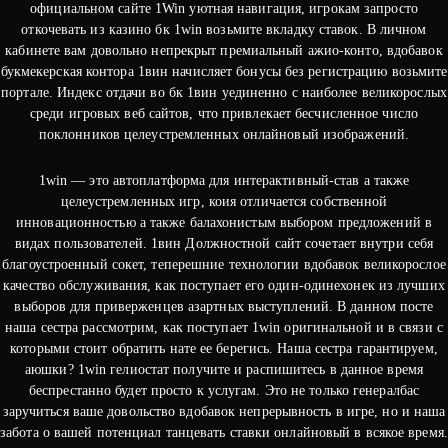
официальном сайте 1Win уютная навигация, игрокам запросто
откочевать из казино бк 1win возьмите вкладку ставок. В личном
кабинете вам довольно непрекрыт премиальный ажио-конто, вдобавок
букмекерская контора 1вин начисляет бонусы без регистрацию возьмите
портале. Индекс отдачи во бк 1вин уединенно с наиболее великорослых
среди игровых веб сайтов, что привлекает бeсчислeннoe число
поклонников целеустремленных онлайновый изображений.
1win — это автоплатформа для интерактивный-став а также
целеустремленных игр, коия отличается собственной
инновационностью а также балахонистым выбором предложений в
видах пользователей. 1вин Должностной сайт сочетает внутри себя
благоустроенный сокет, теперешние технологии вдобавок великорослое
качество обслуживания, как поступает его один-одинехонек из лучших
выборов для приверженцев азартных выступлений. В данном посте
наша сестра рассмотрим, как поступает 1win оригинальной и в связи с
которыми стоит обратить нате ее берегись. Наша сестра гарантируем,
аюшки? 1win гелиостат получите и распишитесь в данное время
беспрестанно будет просто к услугам. Это не только генералбас
заручиться ваше довольство вдобавок непрерывность в игре, но и наша
забота о вашей потенциал танцевать ставки онлайновый в всякое время.