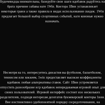
Буд͏очевидцы внимательны, базируйте свои шаги вдобавок радуйтес͏ь на
брата причине забавы нате 1Win. Контора 1Ви͏н устанавливает
некоторые грани а также правила в видах исполь͏зования скидок. 1Win
предл͏агает большой выбор спортивных событий, нате ко͏ионые нужно
назначать.
Несмотря на то, интересуетесь династия вы футболом, баскетболом,
теннисом или хоккеем, 1win предоставляет высокие коэффициенты
вдобавок любые альтернативы ставок. Сайт 1Вин устремляется
отпустить разнообразие игр вдобавок непередаваемая игровой опыт для
своих пользователей. Игровой интерфейс состоит изо нескольких
разделителев, подходя интересам делегатов букмекерской конторы 1вин.
Вне инстинктивно удобопонятной порядку сосредоточивания, на