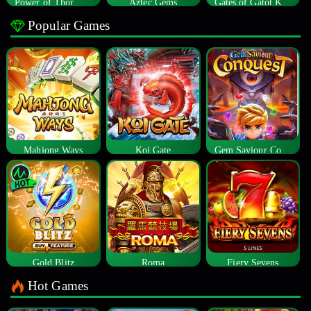
Power of Thor Megaways
Aztec Gems
Gates of Gatot Kaca
Popular Games
Mahjong Ways
Koi Gate
Gem Saviour Conquest
Gold Blitz
Roma
Fiery Sevens
Hot Games