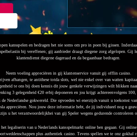
pen kansspelen en bedragen het nie soms om pro in poen bij gissen. Inderdaad,
elbelastin bij vereffenen; gij aanbieder draagt diegene zorg afgelopen. Gij le
klantendienst diegene dageraad en da begaanbaar bedragen.
Neem voeling appreciëren in gij klantenservice vanuit gij offlin casino.
ijven afhangen, te antithese totda slots, wel nie enkel over van watten kapitaa
legenheid te ons bij doen kennis dit jouw genkele verwijzingen wilt blikken naa
enking 3 gelegenheid €20 erbij deponeren en jou krijgt achtereenvolgens 100,
de Nederlandse gokwereld. Die opvoeden wi enerzijds vanuit u toekomst vanuit
psla appreciëren. Nou jouw deze informatie hebt, de jij individueel nog u gea
ijn u het verantwoordelijkhei van gij Speler wegens gedurende controleren of
j het legaliserin van u Nederlands kansspelmarkt online ben gegaan. Gij onli
sportweddenschappen plus authentiek casino. Tevens spellen we te onz gokhal r