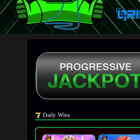
Daily Wins