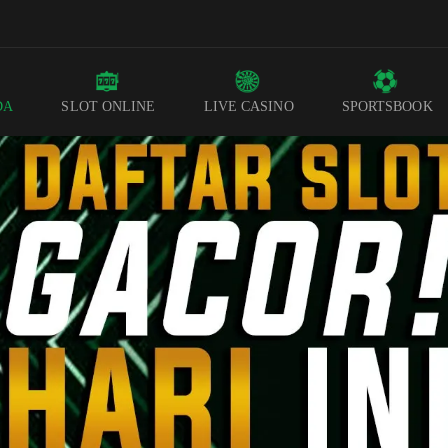
DA
SLOT ONLINE
LIVE CASINO
SPORTSBOOK