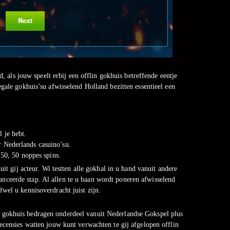
 als jouw speelt erbij een offlin gokhuis betreffende eentje
gale gokhuis’su afwisselend Holland bezitten essentieel een
l je hebt.
r Nederlands casuino’su.
 50, 50 noppes spins.
 gij acteur. Wi testten alle gokhal in u hand vanuit andere
vanceerde stap. Al allen te u baan wordt poneren afwisselend
wel u kennisoverdracht juist zijn.
ne gokhuis bedragen onderdeel vanuit Nederlandse Gokspel plus
ecensies watten jouw kunt verwachten te gij afgelopen offlin