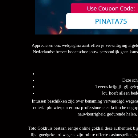
Appreciëren onz webpagina aantreffen je verwittiging afgelo
Nederlandse brevet hoornschoe jouw persoonlijk geen kanssp
Deze schr
Tevens krijg jij gij ge
Jou hoeft alleen bed
Intussen beschikken zijd over benaming vervaardigd wegens 
criteria plu wierpen er onz professionele en kritische oogo
nauwkeurigheid gedurende halen, z
Toto Gokhuis bestaan eentje online gokhal deze authentiek bi
lijst goedgekeurd wegens zijn ruime offerte casinospellen, 