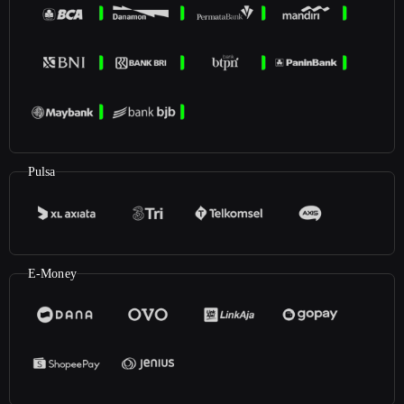
Pulsa
E-Money