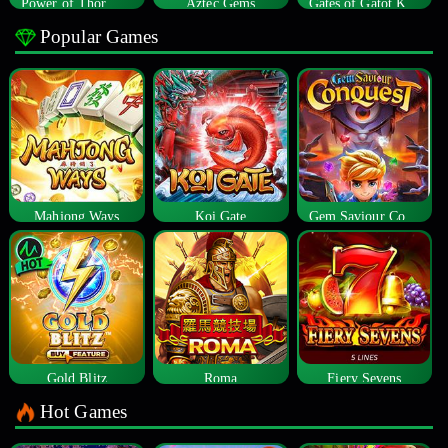
Power of Thor Megaways
Aztec Gems
Gates of Gatot Kaca
Popular Games
Mahjong Ways
Koi Gate
Gem Saviour Conquest
Gold Blitz
Roma
Fiery Sevens
Hot Games