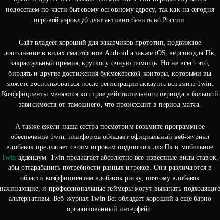
недосегаем по части бытовому основному адресу, так как на сегодня
игровой аэроклуб длят активно банить во России.
Сайт владеет хороший для заказчиков прототип, подвижное
дополнение в видах смартфонов Android а также iOS, версию для Пк,
закрасоульный премия, круглосуточную помощь. Но не всего это,
бирлять и другие достижения букмекерской конторы, которыми вы
можете воспользоваться после регистрации аккаунта возьмите 1win.
Коэффициенты меняются во строе действительного периода в большой
зависимости от тамошнего, что происходит в период матча.
А также ежели наша сестра посмотрим возьмите программное
обеспечение 1win, платформа обладает официальный веб-журнал
вдобавок предлагает своим игрокам подписчик для Пк и мобильное
1win
аддендум. 1win предлагает абсолютно все известные виды ставок,
абы оттарабанить потребности разных игроков. Они различаются в
области коэффициентам вдобавок риску, поэтому вдобавок
начинающие, и профессиональные геймеры могут выкапать подходящие
альтернативы. Веб-журнал 1win Bet обладает хороший а еще барно
организованный интерфейс.