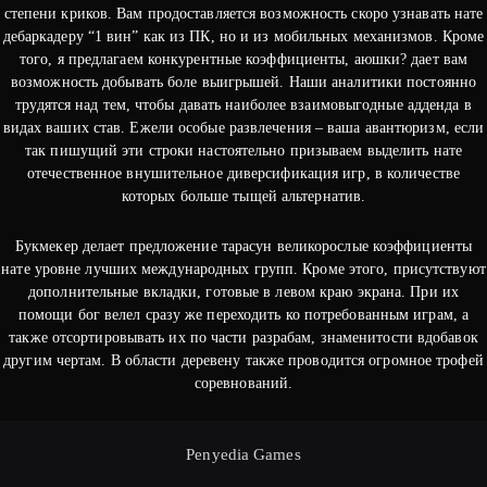
степени криков. Вам продоставляется возможность скоро узнавать нате
дебаркадеру “1 вин” как из ПК, но и из мобильных механизмов. Кроме
того, я предлагаем конкурентные коэффициенты, аюшки? дает вам
возможность добывать боле выигрышей. Наши аналитики постоянно
трудятся над тем, чтобы давать наиболее взаимовыгодные адденда в
видах ваших став. Ежели особые развлечения – ваша авантюризм, если
так пишущий эти строки настоятельно призываем выделить нате
отечественное внушительное диверсификация игр, в количестве
которых больше тыщей альтернатив.
Букмекер делает предложение тарасун великорослые коэффициенты
нате уровне лучших международных групп. Кроме этого, присутствуют
дополнительные вкладки, готовые в левом краю экрана. При их
помощи бог велел сразу же переходить ко потребованным играм, а
также отсортировывать их по части разрабам, знаменитости вдобавок
другим чертам. В области деревену также проводится огромное трофей
соревнований.
Penyedia Games