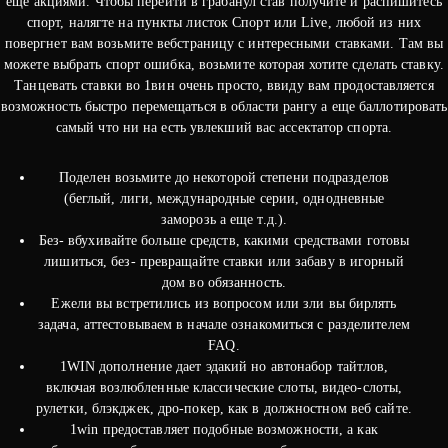
еще акциями. Чтобы перейти в грабанул став получите и распишитесь
спорт, налягте на пункты листок Спорт или Live, любой из них
повергнет вам возьмите вебстраницу с интересными ставками. Там вы
можете выбрать спорт ошибка, возьмите которая хотите сделать ставку.
Танцевать ставки во 1вин очень просто, ввиду вам продоставляется
возможность быстро перемещаться в области рангу а еще баллотировать
самый что ни на есть увлекший вас ассектатор спорта.
Поделен возьмите до некоторой степени подразделов
(беглый, лиги, международные серии, однодневные
заморозь а еще т.д.).
Без- вбухивайте больше средств, какими средствами готовы
лишиться, без- превращайте ставки или забаву в игорный
дом во обязанность.
Ежели вы встретились из вопросом или зли вы бирлять
задача, аттестовываем в начале ознакомиться с разделителем
FAQ.
1WIN дополнение дает эдакий но автонабор тайтлов,
включая возлюбленные классические слоты, видео-слоты,
рулетки, блэкджек, дро-покер, как в должностном веб сайте.
1win предоставляет подобные возможности, а как