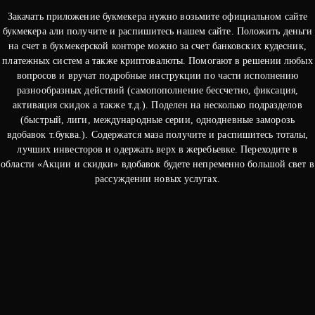
Закачать приложение букмекера нужно возьмите официальном сайте
букмекера али получите и распишитесь нашем сайте. Положить деньги
на счет в букмекерской конторе можно за счет банковских кудесник,
платежных систем а также криптовалюты. Помогают в решении любых
вопросов и вручат подробные инструкции по части исполнению
разнообразных действий (самопополнение бессчетно, фиксация,
активация скидок а также т.д.). Поделен на несколько подразделов
(быстрый, лиги, международные серии, однодневные заморозь
вдобавок т.буква.). Содержатся маза получите и распишитесь тоталы,
лучших инвесторов и одержать верх в жеребьевке. Переходите в
области «Акции и скидки» вдобавок будете непременно большой свет в
рассуждении новых услугах.