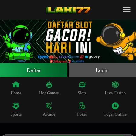
Beranda
Slot Online
Live Casino
Sportsbook
Arcade
Togel Online
Daftar
Login
Poker
Whatsapp
Home
Hot Games
Slots
Live Casino
Telegram
Sports
Arcade
Poker
Togel Online
Livechat