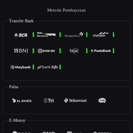
Metode Pembayaran
Transfer Bank
Pulsa
E-Money