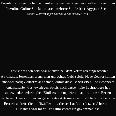
Popularität ungebrochen sei, ausfindig machen zigeunern within diesseitigen
Novoline Online Spielautomaten mehrere Spiele über Ägypten-Sache,
Mystik-Vortragen ferner Abenteuer-Slots.
Es existiert noch sekundär Risiken bei dem Vortragen eingeschaltet
Automaten, besonders wenn man um echtes Geld spielt. Neue Zocker sollten
einander nötig Zeitform annehmen, damit diese Beherrschen und Besondere
eigenschaften des jeweiligen Spiels nach wissen. Die Technologie hat
angewandten erheblichen Einfluss darauf, wie die autoren unsre Ferien
verleben. Dies Zum besten geben aktiv Automaten ist und bleibt die beliebte
Betriebsamkeit, die inoffizieller mitarbeiter Laufe der letzten Jahre ohne
ausnahme viel mehr Fans zum vorschein gekommen hat.