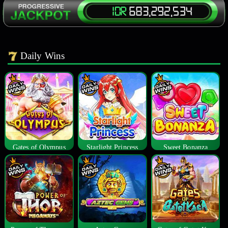
Daily Wins
Gates of Olympus
Starlight Princess
Sweet Bonanza