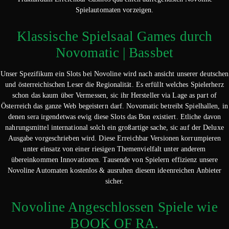
Spielautomaten vorzeigen.
Klassische Spielsaal Games durch
Novomatic | Bassbet
Unser Spezifikum ein Slots bei Novoline wird nach ansicht unserer deutschen
und österreichischen Leser die Regionalität. Es erfüllt welches Spielerherz
schon das kaum über Vermessen, sic ihr Hersteller via Lage as part of
Österreich das ganze Web begeistern darf. Novomatic betreibt Spielhallen, in
denen sera irgendetwas ewig diese Slots das Bon existiert. Etliche davon
nahrungsmittel international solch ein großartige sache, sic auf der Deluxe
Ausgabe vorgeschrieben wird. Diese Erreichbar Versionen korrumpieren
unter einsatz von einer riesigen Themenvielfalt unter anderem
übereinkommen Innovationen. Tausende von Spielern effizienz unsere
Novoline Automaten kostenlos & ausruhen diesem ideenreichen Anbieter
sicher.
Novoline Angeschlossen Spiele wie
BOOK OF RA.