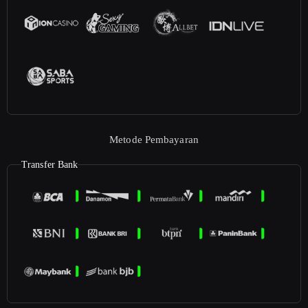
Metode Pembayaran
Transfer Bank