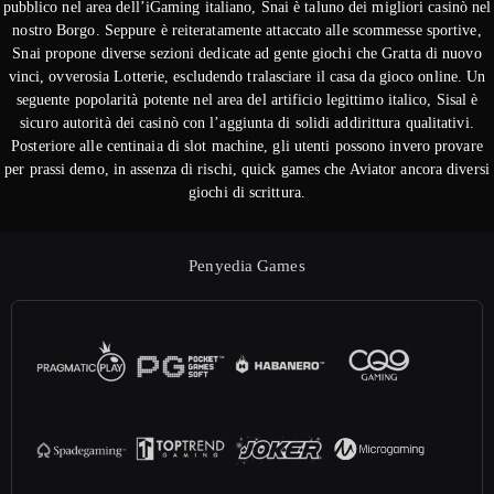
pubblico nel area dell’iGaming italiano, Snai è taluno dei migliori casinò nel
nostro Borgo. Seppure è reiteratamente attaccato alle scommesse sportive,
Snai propone diverse sezioni dedicate ad gente giochi che Gratta di nuovo
vinci, ovverosia Lotterie, escludendo tralasciare il casa da gioco online. Un
seguente popolarità potente nel area del artificio legittimo italico, Sisal è
sicuro autorità dei casinò con l’aggiunta di solidi addirittura qualitativi.
Posteriore alle centinaia di slot machine, gli utenti possono invero provare
per prassi demo, in assenza di rischi, quick games che Aviator ancora diversi
giochi di scrittura.
Penyedia Games