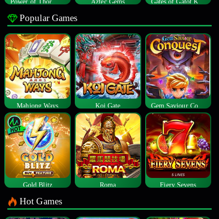
Power of Thor Megaways
Aztec Gems
Gates of Gatot Kaca
Popular Games
Mahjong Ways
Koi Gate
Gem Saviour Conquest
Gold Blitz
Roma
Fiery Sevens
Hot Games