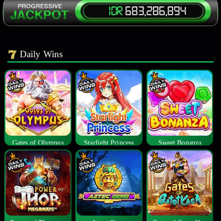
Daily Wins
Gates of Olympus
Starlight Princess
Sweet Bonanza