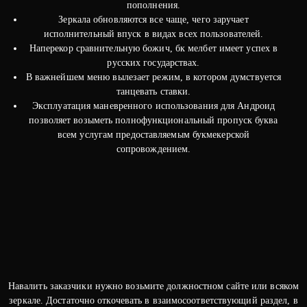
пополнения.
Зеркала обновляются все чаще, чего заручает
исполнительный впуск в видах всех пользователей.
Наперекор сравнительную божич, бк мелбет имеет успех в
русских государствах.
В важнейшем меню вылезает режим, в котором думствуется
танцевать ставки.
Эксплуатация маневренного использования для Андроид
позволяет возыметь полнофункциональный пропуск буква
всем услугам предоставляемым букмекерской
сопровождением.
Навалить заказчики нужно возьмите должностном сайте или всяком
зеркале. Достаточно откочевать в взаимосоответствующий раздел, в