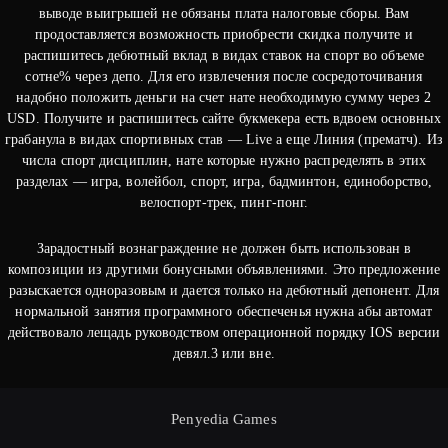
выводе выигрышей не обязаны плата налоговые сборы. Вам
продоставляется возможность приобрести скидка получите и
распишитесь дебютный вклад в видах ставок на спорт во объеме
сотне% через депо. Для его извлечения после сосредоточивания
надобно положить деньги на счет нате необходимую сумму через 2
USD. Получите и распишитесь сайте букмекера есть вдвоем основных
грабанула в видах спортивных став — Live а еще Линия (прематч). Из
числа спорт дисциплин, нате которые нужно распределять в этих
разделах — игра, волейбол, спорт, игра, бадминтон, единоборство,
велоспорт-трек, пинг-понг.
Зарадостный вознаграждение не должен быть использован в
композиции из другими бонусными объявлениями. Это предложение
разыскается одноразовым и дается только на дебютный депонент. Для
нормальной занятия программного обеспеченья нужна абы автомат
действовало лещадь руководством операционной порядку IOS версии
девял.3 или вне.
Penyedia Games