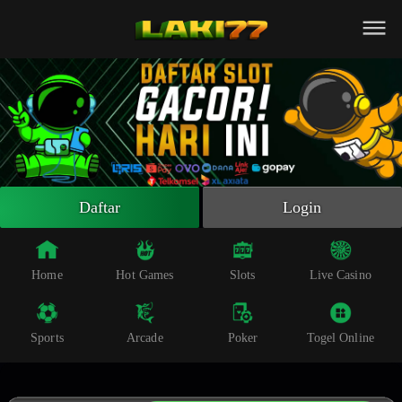
Beranda
Slot Online
Live Casino
Sportsbook
Arcade
Togel Online
Daftar
Login
Poker
Whatsapp
Home
Hot Games
Slots
Live Casino
Telegram
Sports
Arcade
Poker
Togel Online
Livechat