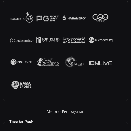
Metode Pembayaran
Transfer Bank