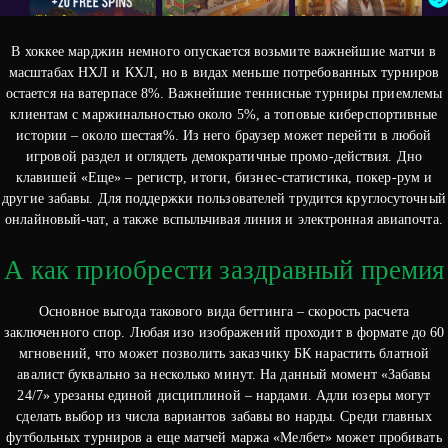
В хоккее марджин немного опускается возьмите важнейшие матчи в
масштабах НХЛ и КХЛ, но в видах меньше потребованных турниров
остается на ватерпасе 8%. Важнейшие теннисные турниры приемлемы
клиентам с маржинальностью около 5%, а топовые киберспортивные
истории – около шестая%. Из него браузер может перейти в любой
игровой раздел и оглядеть демократичные промо-действия. Дно
клавишей «Еще» – регистр, итоги, бизнес-статистика, покер-рум и
другие забавы. Для поддержки пользователей трудится круглосуточный
онлайновый-чат, а также вспыльчивая линия и электронная авиапочта.
А как приобрести заздравный премия
Основное выгода такового вида беттинга – скорость расчета
заключенного спор. Любая изо изображений проходит в формате до 60
мгновений, что может позволить заказчику БК нарастить блатной
авалист буквально за несколько минут. На данный момент «Забавы
24/7» урезаны единой дисциплиной – нардами. Адли юзеры могут
сделать выбор из числа вариантов забавы во нарды. Среди главных
футбольных турниров а еще матчей маржа «Мелбет» может пробивать