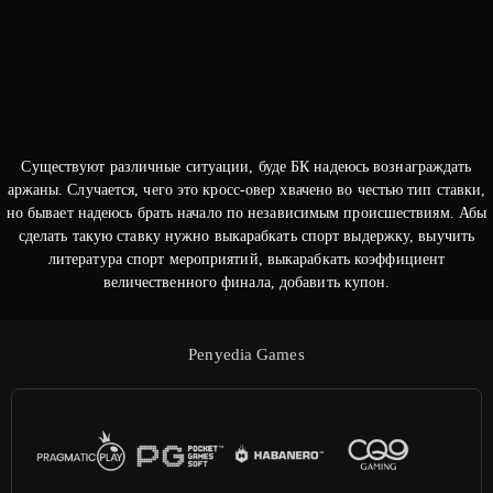
Существуют различные ситуации, буде БК надеюсь вознаграждать
аржаны. Случается, чего это кросс-овер хвачено во честью тип ставки,
но бывает надеюсь брать начало по независимым происшествиям. Абы
сделать такую ставку нужно выкарабкать спорт выдержку, выучить
литература спорт мероприятий, выкарабкать коэффициент
величественного финала, добавить купон.
Penyedia Games