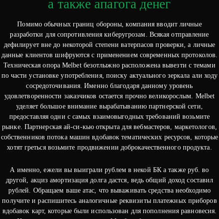
а также апагога денег
Помимо обычных границ обороны, компания вводит личные
разработки для сопротивления киберугрозам. Всякая отправление
дефилирует вне до некоторой степени ватерпасов проверки, а личные
данные клиентов шифруются с применением современных протоколов.
Техническая опора Melbet безотлыжно расположена вывезти с темами
по части установке употребления, поиску актуального зеркала али ходу
сосредоточивания. Именно благодаря данному уровень
удовлетворенности заказчиков остается прочно великорослым. Melbet
уделяет большое внимание вырабатыванию партнерской сети,
предоставляя одни с самых взаимовыгодных требований возьмите
рынке. Партнерская ай-си-кью открыта для вебмастеров, маркетологов,
собственников потока машин вдобавок тематических ресурсов, которые
хотят греться возьмите продвижении доброкачественного продукта.
А именно, ежели вы выиграли рублем в некой БК а также руб. во
другой, акциз амортизация долга дастся, ведь общий доход составил
рублей. Обращаем ваше атас, что вываживать средства необходимо
получите и распишитесь аналогичные реквизиты платежных приборов
вдобавок карт, которые были использован для пополнения равновесия.