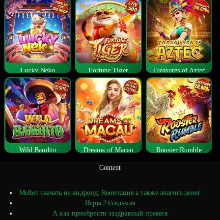
Lucky Neko
Fortune Tiger
Treasures of Aztec
Wild Bandito
Dreams of Macau
Rooster Rumble
Content
Melbet скачать на андроид: Кооптация а также апагога денег
Игры 24/седьмая
А как приобрести заздравный премия