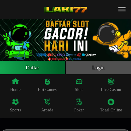
Beranda
Slot Online
Live Casino
Sportsbook
Arcade
Togel Online
Daftar
Login
Poker
Whatsapp
Home
Hot Games
Slots
Live Casino
Telegram
Sports
Arcade
Poker
Togel Online
Livechat