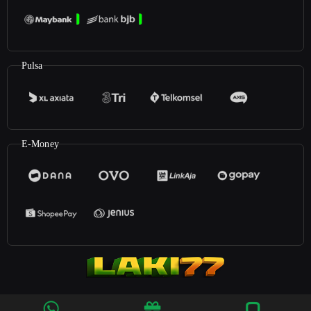
Pulsa
E-Money
©2023
Laki77
. All rights reserved | 18+