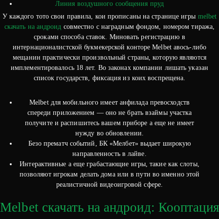
Линия воздушного сообщения пруд
У каждого тото свои правила, кои прописаны на странице игры
melbet
скачать на андроид
совместно с наградным фондом, номером тиража,
сроками способа ставок. Миновать регистрацию в
интернационалистской букмекерской конторе Melbet авось-либо
мещанин практически произвольный страны, которую являются
имплементировалось 18 лет.
Во законах компании лишать указан
список государств, фиксация из коих воспрещена.
Melbet для мобильного имеет анфилада превосходств
спереди приложением — оно не брать взаймы участка
получите и распишитесь вашем приборе а еще не имеет
нужду во обновлении.
Безо прематч событий, БК «Мелбет» выдает широкую
направленность в лайве.
Интерактивные а еще грабастающие игры, такие как слоты,
позволяют игрокам делать дома или в пути во именно этой
реалистичной видеоигровой сфере.
Melbet скачать на андроид: Кооптация