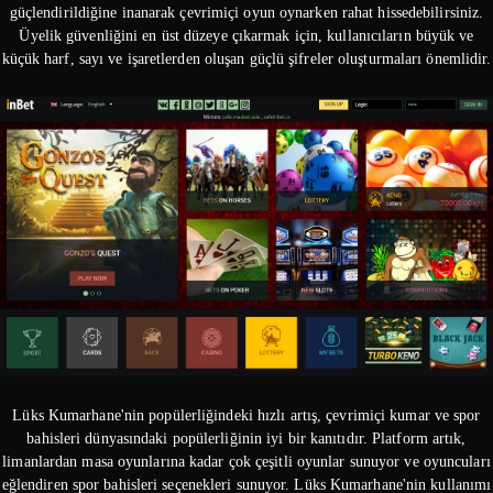
güçlendirildiğine inanarak çevrimiçi oyun oynarken rahat hissedebilirsiniz.
Üyelik güvenliğini en üst düzeye çıkarmak için, kullanıcıların büyük ve
küçük harf, sayı ve işaretlerden oluşan güçlü şifreler oluşturmaları önemlidir.
Lüks Kumarhane'nin popülerliğindeki hızlı artış, çevrimiçi kumar ve spor
bahisleri dünyasındaki popülerliğinin iyi bir kanıtıdır. Platform artık,
limanlardan masa oyunlarına kadar çok çeşitli oyunlar sunuyor ve oyuncuları
eğlendiren spor bahisleri seçenekleri sunuyor. Lüks Kumarhane'nin kullanımı