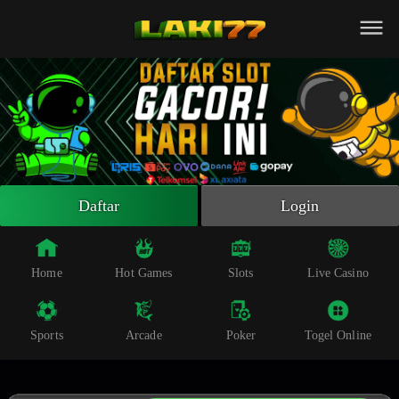
Beranda
Slot Online
Live Casino
Sportsbook
Arcade
Togel Online
Daftar
Login
Poker
Whatsapp
Home
Hot Games
Slots
Live Casino
Telegram
Sports
Arcade
Poker
Togel Online
Livechat