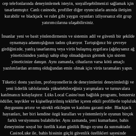
cep telefonlarında deneyimlemek isteyin, sosyalleşebilmenizi sağlamak için
tasarlanmıştır. Canlı casinoda, profiller diğer oyuncularla anında iletişim
kurabilir ve blackjack ve rulet gibi yaygın oyunları izliyorsanız elit grup
yatırımcılarına ulaşabilirsiniz.
İnsanlar yeni ve basit yönlendirmenin ve sistemin adil ve güvenli bir şekilde
oynamaya adanmışlığının tadını çıkarıyor. Tartıştığınız bir çevreye
girdiğinizde, yanlış tasarlanmış veya virüs bulaşmış aygıtlara (ağdaysanız ağ
yöneticisinden yanlış) sahip olup olmadığınızı görmek için sistem
yöneticinize danışın. Aynı zamanda, cihazların varsa kötü amaçlı
yazılımlardan arınmış olduğundan emin olmak için virüs taramaları yapın.
Tüketici dostu yazılım, profesyonellerin de deneyimlerini deneyimlediği ve
yeni liderlik tablolarında yükselebileceğiniz yarışmalara ve turnuvalara
katılmanızı kolaylaştırır. Lüks Local Casino'nun bağlılık programı, benzersiz
ödüller, teşvikler ve kişiselleştirilmiş teklifler içeren etkili profillerle topluluk
duygusunu artırır ve sürekli etkileşim ve katılımı garanti eder. Blackjack
hayranları, her biri kendine özgü kuralları ve yöntemleriyle oyunun birçok
farklı versiyonunu bulabilirler. Aynı zamanda, yeni kumarhane, bahis
deneyimine sosyal bir özellik katan günlük Bingo oyunu da sunmaktadır.
CasinoLuke ile, bahis hissinin güçlü güvenlik özellikleri sayesinde