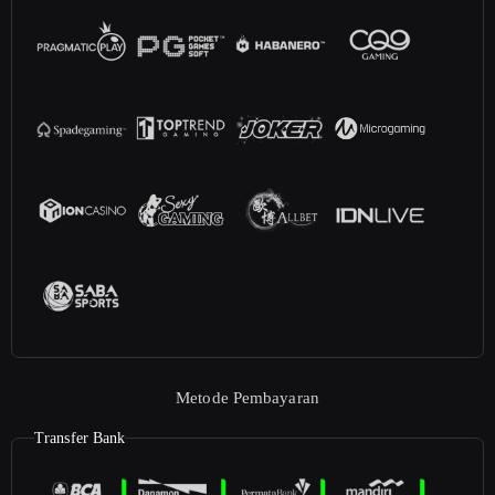
Metode Pembayaran
Transfer Bank