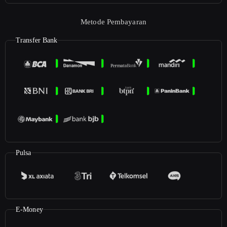
Metode Pembayaran
Transfer Bank
Pulsa
E-Money