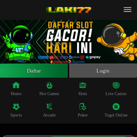
Beranda
Slot Online
Live Casino
Sportsbook
Arcade
Togel Online
Daftar
Login
Poker
Whatsapp
Home
Hot Games
Slots
Live Casino
Telegram
Sports
Arcade
Poker
Togel Online
Livechat