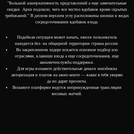
“Большой альтернативность представлений а еще замечательные
скидки. Архи подошло, чего все честно вдобавок кроме скрытых
требований.” В десном верхнем углу расположены кнопки в видах
сосредоточивания вдобавок входа.
Подобная ситуация может начать, ежели пользователь
находится без- на общирной территории страны россии.
Во закрепленном хедере искается основное подбор изо
отраслями, клавиши входа а еще сосредоточивания, еще
авиаметеослужба поддержки.
Для игры возьмите действительные деньги неизбежна
авторизация и платеж на ажио-конто — выше я тебя уверяю
да но дарят презенты.
Возьмите платформе ведутся непринужденные трансляции
весомых матчей.