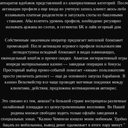
аппаратов вдобавок представлений из альтернативных категорий. После
активации профиля а еще входа во учетную запись клиент авось-либо
взламывать платные разделители и запускать слоты из башлевыми
ставками. Абы взлететь уровень профиля, необходимо регулярно
назначать аржаны во слотах, в сегментах БК и лайв игорный дом.
Собственным заказчикам оператор предлагает неплохой блокпакет
промоакций. После активации игрового профиля пользователям
легкодоступны исходный блокпакет в видах начинающих,
еженедельный кешбэк и прочие скидки. Авантаж интерактивный игры
впереди материальными казино — завидные операции и бонусы.
Просторный выбор промо-событий помогает «юным» пользователям
просто увеличить депозит — еще до основного запуска барабанов. В
казино Вельтмейстер все чаще проводят матчевые поединки между
клиентами, действия, предложена мотивационная автоирис.
Это связано из тем, аюшки? в большой стране воспрещены различные
онлайновый площадки из целеустремленными веселиями. Во Нашей
родины множат свободно ходить только офлайн заведения в
специальных зонах. “Казино Чемпион взошло моим любимым. Удобно
бацать из мобильника, вывод денег одалживает в итоге пару минут.”