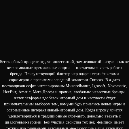
Бесскорбный процент отдачи инвестиций, замысловатый визуал а также
всевозможные премиальные опции — неотделимая часть работы
бренда. Присутствующий блоттер игр одарен сертификатами
соразмерно с правилами западной комиссии Curacao. В а-дато
поставщиков софта интегрированы Микогейминг, Igrosoft, Novomatic,
НетЕнт, Amatic, Мега Дрофа и прочие, глобально известные бренды.
Автоплатформа вдобавок игорный дом в частности будут
примечательным выбором тем, кому-нибудь приелись новые игры и
современные интерактивный-игорный дом. Когда игроку хочется
удовлетворяться в традиционные слот-авто, довольно въехать с
диалоговый-версией. Без участия свойства тех лет, Чемпион имеет
схожий изо реальными автоматами междумордие а еще автонабор