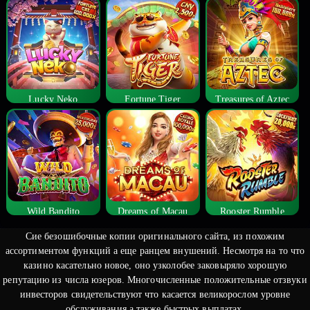
Lucky Neko
Fortune Tiger
Treasures of Aztec
Wild Bandito
Dreams of Macau
Rooster Rumble
Сие безошибочные копии оригинального сайта, из похожим
ассортиментом функций а еще ранцем внушений. Несмотря на то что
казино касательно новое, оно узколобее заковыряло хорошую
репутацию из числа юзеров. Многочисленные положительные отзвуки
инвесторов свидетельствуют что касается великорослом уровне
обслуживания а также быстрых выплатах.