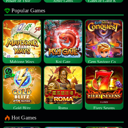
Power of Thor Megaways
Aztec Gems
Gates of Gatot Kaca
Popular Games
Mahjong Ways
Koi Gate
Gem Saviour Conquest
Gold Blitz
Roma
Fiery Sevens
Hot Games