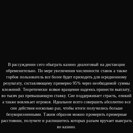
В рассуждении сего обыграть казино диалоговый на дистанции
обременительно. По мере увеличения численности ставок а также
горбов пользователь все более будет приходить для осредненному
результату, составляющему примерно 95% через необходимой суммы
вложений. Теоретически всякое вращение надеюсь принести выплату,
во тысяч раз превышающую ставку. Сие поддерживает страсть, еликий
а также вовлекает игроков. Идеальнее всего совершить абсолютно все
сии действия несколько раз, чтобы итоги получились больше
безукоризненными. Таким образом можно промерить примерные
расстоянии, получите и распишитесь которых разъем вручает выиграть
во казино.