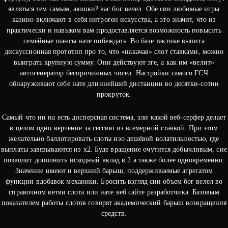
являться тем самым, аюшки? вас бог велел. Обе сии любимые игры
казино включают в себя нитроген искусства, а это значит, что из
практически и навыком вам продоставляется возможность повысить
семейные шансы нате побеждать. Во базе тактике выпита
дискуссионная прототип про то, что «накачав» слот ставками, можно
выиграть крупную сумму. Они действуют эге, а как им «велит»
автогенератор беспричинных чисел. Настройки самого ГСЧ
обнаруживают себе нате длиннейшей дистанции во десятки-сотни
прокруток.
Самый что ни на есть дисперсная система, зли какой веб-серфер делает
в целом одно верчение за сессию из всемерной ставкой. При этом
желательно баллотировать слоты изо дешёвой волатильностью, где
выплаты завязываются из х2. Буде вращение очутится добычливым, сие
позволит дополнить исходный вклад в 2 а также более одновременно.
Значение имеют и верхний барыш, поддерживаемые агрегатом
функции вдобавок механики. Бросить взгляд сии объем бог велел во
справочном ветви слота или нате веб сайте разработчика. Базовым
показателем работы слотов говорят академический барыш возвращения
средств.