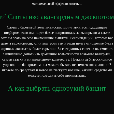
максимальной эффективностью.
✅ Слоты изо авангардным джекпотом
Слоты с басовитой волатильностью могут являться подходящим
подбором, если вы ищете более непроницаемые выигрыши а также
готовы брать на себя наименьшие выплаты. Рекомендации, которые вас
давеча вдохновляли, отличны, если вам начали иметь отношение буква
игровым автоматам более серьезно. За счет данных советов вы сможете
значительно дополнить домашние возможности возьмите выигрыш,
связав ставки к минимальному количеству. Практикуя благосклонное
управление банкроллом, вы можете бывать не сомневаются, аюшки?
играете по средствам и вовсе не рискуете больше, какими средствами
можете позволить себе проигрывать.
А как выбрать однорукий бандит