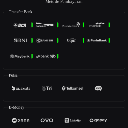
Metode Pembayaran
Transfer Bank
Pulsa
E-Money