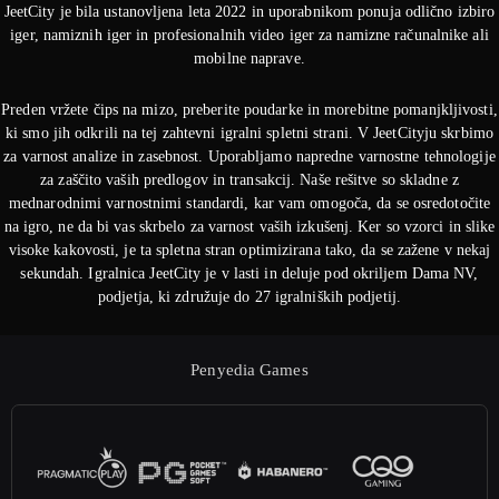
JeetCity je bila ustanovljena leta 2022 in uporabnikom ponuja odlično izbiro
iger, namiznih iger in profesionalnih video iger za namizne računalnike ali
mobilne naprave.
Preden vržete čips na mizo, preberite poudarke in morebitne pomanjkljivosti,
ki smo jih odkrili na tej zahtevni igralni spletni strani. V JeetCityju skrbimo
za varnost analize in zasebnost. Uporabljamo napredne varnostne tehnologije
za zaščito vaših predlogov in transakcij. Naše rešitve so skladne z
mednarodnimi varnostnimi standardi, kar vam omogoča, da se osredotočite
na igro, ne da bi vas skrbelo za varnost vaših izkušenj. Ker so vzorci in slike
visoke kakovosti, je ta spletna stran optimizirana tako, da se zažene v nekaj
sekundah. Igralnica JeetCity je v lasti in deluje pod okriljem Dama NV,
podjetja, ki združuje do 27 igralniških podjetij.
Penyedia Games