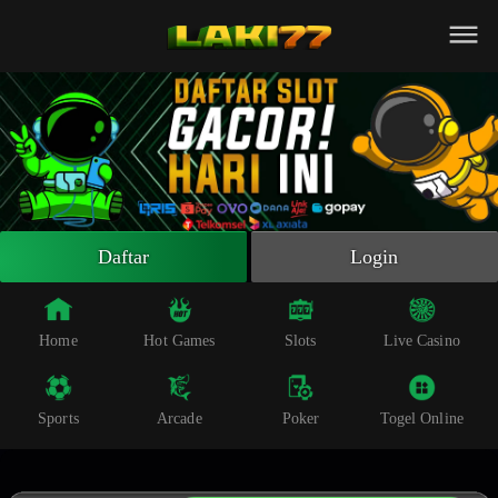
Beranda
Slot Online
Live Casino
Sportsbook
Arcade
Togel Online
Daftar
Login
Poker
Whatsapp
Home
Hot Games
Slots
Live Casino
Telegram
Sports
Arcade
Poker
Togel Online
Livechat