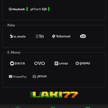
Pulsa
E-Money