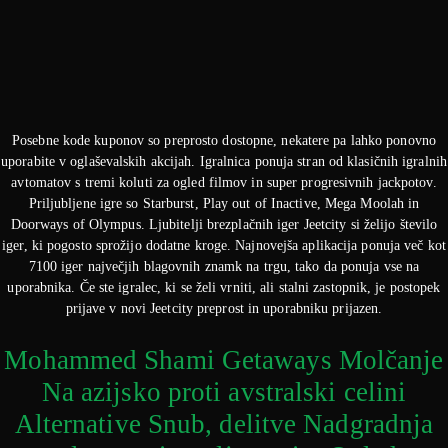
Posebne kode kuponov so preprosto dostopne, nekatere pa lahko ponovno
uporabite v oglaševalskih akcijah. Igralnica ponuja stran od klasičnih igralnih
avtomatov s tremi koluti za ogled filmov in super progresivnih jackpotov.
Priljubljene igre so Starburst, Play out of Inactive, Mega Moolah in
Doorways of Olympus. Ljubitelji brezplačnih iger Jeetcity si želijo število
iger, ki pogosto sprožijo dodatne kroge. Najnovejša aplikacija ponuja več kot
7100 iger največjih blagovnih znamk na trgu, tako da ponuja vse na
uporabnika. Če ste igralec, ki se želi vrniti, ali stalni zastopnik, je postopek
prijave v novi Jeetcity preprost in uporabniku prijazen.
Mohammed Shami Getaways Molčanje
Na azijsko proti avstralski celini
Alternative Snub, delitve Nadgradnja