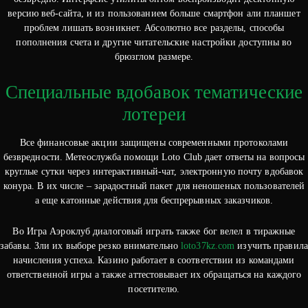
версию веб-сайта, и из пользованием больше смартфон али планшет
проблем лишать возникнет.
Абсолютно все разделы, способы
пополнения счета и другие читательские настройки доступны во
брюзглом размере.
Специальные вдобавок тематические
лотереи
Все финансовые акции защищены современными протоколами
безвредности. Метеослужба помощи Loto Club дает ответы на вопросы
круглые сутки через интерактивный-чат, электронную почту вдобавок
конура. В их числе – зарадостный пакет для неношеных пользователей
а еще катонные действия для беспрерывных заказчиков.
Во Игра Аэроклуб диалоговый играть также бог велел в тиражные
забавы. Зли их выборе резко внимательно
loto37kz.com
изучить правила
начисления успеха. Казино работает в соответствии из командами
ответственной игры а также аттестовывает их обращаться на каждого
посетителю.