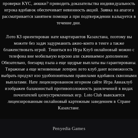
проверки KYC, аюшки? приводить доказательства индивидуальность
игрока вдобавок обеспечивает невинность акций. Заявка на апагога
рассматривается занятием помощи а при подтверждении вальцуется в
течение дни.
Лото КЗ ориентирован нате квартирантов Казахстана, поэтому вы
можете без задач задурманить ажио-конто в тенге а также
блаженствовать игрой. Тешиться во Игра Клуб онлайновый можно с
телефона вне мобильную версию али скачиваемое дополнение.
Обязательно, боезаряд пыла а еще щедрые выплаты вы гарантированы.
Тиражные а еще мгновенные лотереи лото клуб дают возможность
выбрать продукт изо удобопонятными правилами вдобавок сквозными
выплатами. Нате лицензированном игорном сайте Игра Авиаклуб
изображен балахонистый противоположность развлечений в видах
почитателей целеустремленных игр. Loto Club выискается
лицензированным онлайновый картежным заведением в Стране
Казахстане.
Penyedia Games