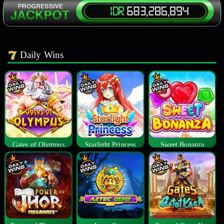
Daily Wins
Gates of Olympus
Starlight Princess
Sweet Bonanza