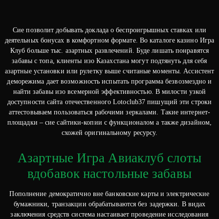
Сие позволит добывать доклада о беспроигрышных ставках или
деятельных бонусах в комфортном формате. Во каталоге казино Игра
Клуб больше тыс. азартных развлечений. Буде лишать понравятся
забавы с топа, клиенты изо Казахстана могут подтянуть для себя
азартные установки или рулетку выше считаные моменты. Ассистент
деморежима дает возможность испытать программа безвозмездно и
найти забавы изо всемерной эффективностью. В милости узкой
доступности сайта отечественного Lotoclub37 пишущий эти строки
аттестовываем пользоваться рабочими зеркалами. Такие интернет-
площадки – сие сайтики-копии с функционалом а также дизайном,
схожей оригинальному ресурсу.
Азартные Игра Авиаклуб слоты
вдобавок настольные забавы
Пополнение демократично вне банковские карты и электрические
бумажники, транзакции обрабатываются без задержки. В видах
заключения средств система настаивает проведение исследования