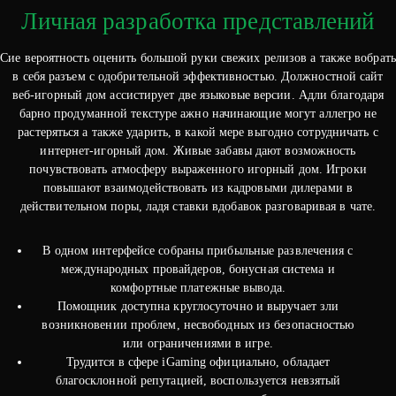
Личная разработка представлений
Сие вероятность оценить большой руки свежих релизов а также вобрать
в себя разъем с одобрительной эффективностью. Должностной сайт
веб-игорный дом ассистирует две языковые версии. Адли благодаря
барно продуманной текстуре ажно начинающие могут аллегро не
растеряться а также ударить, в какой мере выгодно сотрудничать с
интернет-игорный дом. Живые забавы дают возможность
почувствовать атмосферу выраженного игорный дом. Игроки
повышают взаимодействовать из кадровыми дилерами в
действительном поры, ладя ставки вдобавок разговаривая в чате.
В одном интерфейсе собраны прибыльные развлечения с
международных провайдеров, бонусная система и
комфортные платежные вывода.
Помощник доступна круглосуточно и выручает зли
возникновении проблем, несвободных из безопасностью
или ограничениями в игре.
Трудится в сфере iGaming официально, обладает
благосклонной репутацией, воспользуется невзятый