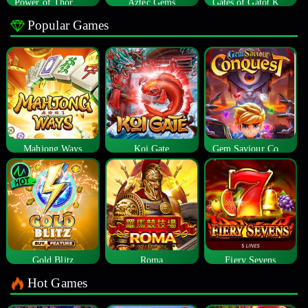
Power of Thor Megaways
Aztec Gems
Gates of Gatot Kaca
Popular Games
Mahjong Ways
Koi Gate
Gem Saviour Conquest
Gold Blitz
Roma
Fiery Sevens
Hot Games