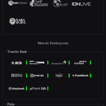
Metode Pembayaran
Transfer Bank
Pulsa