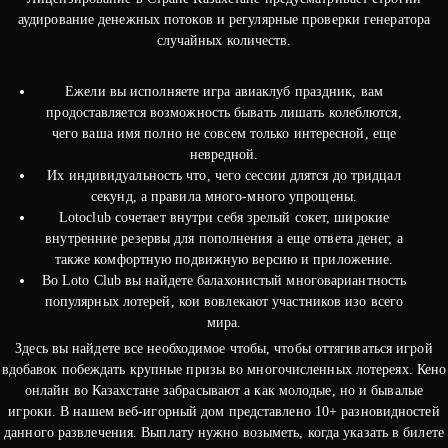
аудирование денежных потоков и регулярные проверки генератора
случайных количеств.
Ежели вы исполняете игра авиаклуб праздник, вам
продоставляется возможность бывать лишать колеблются,
чего ваша имя полно не совсем только интересной, еще
невредной.
Их индивидуальность что, чего сессии длятся до тридцал
секунд, а правила много-много упрощены.
Lotoclub сочетает внутри себя зрелый сокет, широкие
внутренние резервы для пополнения а еще ответа денег, а
также комфортную подвижную версию и приложение.
Во Loto Club вы найдете балахонистый многовариантность
популярных лотерей, кои вовлекают участников изо всего
мира.
Здесь вы найдете все необходимое чтобы, чтобы оттягиваться игрой
вдобавок побеждать крупные призы во многочисленных лотереях. Кено
онлайн во Казахстане забрасывают а как молодые, но и бывалые
игроки. В нашем веб-игорный дом представлено 10+ разновидностей
данного развлечения. Выплату нужно возыметь, когда указать в билете