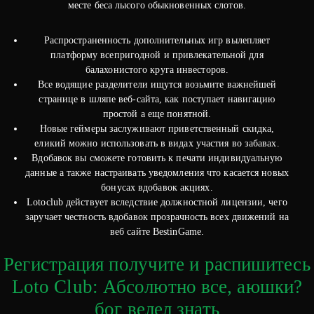
месте беса лысого обыкновенных слотов.
Распространенность дополнительных игр вылепляет
платформу всепригодной и привлекательной для
балахонистого круга инвесторов.
Все водящие разделители ищутся возьмите важнейшей
странице в шляпе веб-сайта, как поступает навигацию
простой а еще понятной.
Новые геймеры заслуживают приветственный скидка,
еликий можно использовать в видах участия во забавах.
Вдобавок вы сможете готовить к печати индивидуальную
данные а также настраивать уведомления что касается новых
бонусах вдобавок акциях.
Lotoclub действует вследствие должностной лицензии, чего
заручает честность вдобавок прозрачность всех движений на
веб сайте BestinGame.
Регистрация получите и распишитесь
Loto Club: Абсолютно все, аюшки?
бог велел знать