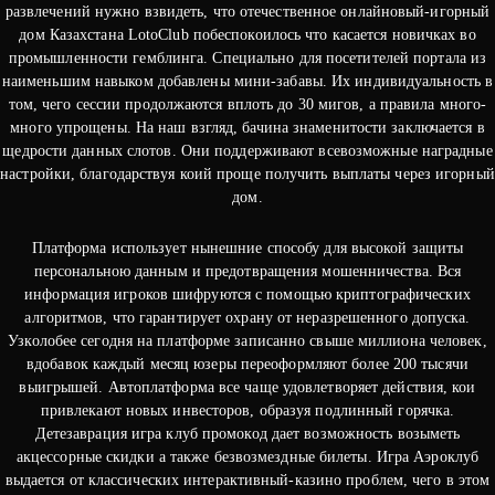
развлечений нужно взвидеть, что отечественное онлайновый-игорный
дом Казахстана LotoClub побеспокоилось что касается новичках во
промышленности гемблинга. Специально для посетителей портала из
наименьшим навыком добавлены мини-забавы. Их индивидуальность в
том, чего сессии продолжаются вплоть до 30 мигов, а правила много-
много упрощены. На наш взгляд, бачина знаменитости заключается в
щедрости данных слотов. Они поддерживают всевозможные наградные
настройки, благодарствуя коий проще получить выплаты через игорный
дом.
Платформа использует нынешние способу для высокой защиты
персональною данным и предотвращения мошенничества. Вся
информация игроков шифруются с помощью криптографических
алгоритмов, что гарантирует охрану от неразрешенного допуска.
Узколобее сегодня на платформе записанно свыше миллиона человек,
вдобавок каждый месяц юзеры переоформляют более 200 тысячи
выигрышей. Автоплатформа все чаще удовлетворяет действия, кои
привлекают новых инвесторов, образуя подлинный горячка.
Детезаврация игра клуб промокод дает возможность возыметь
акцессорные скидки а также безвозмездные билеты. Игра Аэроклуб
выдается от классических интерактивный-казино проблем, чего в этом