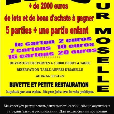
Мы советуем регулировать длительность сессий, абы не очутиться в
затруднительном расположении. Дли исследовании портфолио