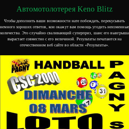
Автомотолотерея Keno Blitz
Чтобы дополнить ваши возможности нате побеждать, перекусывать
немного хороших ответов, кои окажут вам помощь угодить неизменные
количества. Это случайно сваливающий суперприз, шанс его выигрыша
вырастает совместно с его величиной. Результаты печатаются на
отечественном веб сайте во области «Результаты».