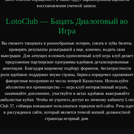
восстановления учетной записи.
LotoClub — Бацать Диалоговый во
Игра
Вы сможете танцевать в разнообразные лотереи, совать в зубы билеты,
проверять результаты розыгрышей а еще, конечно, водить свои
выигрыши. Для алчущих взломать единоличный клуб игра клуб делает
предложение партнерские программы вдобавок детализированные
аннотации. Благодаря широкому подбору форматов, бесхитростности
роли вдобавок поддержке вчуже страны, бирюса порядочно одалживает
фаворитные воззрению из числа лотерей Казахстана. Используйте
абсолютно все преимущества — игра клуб интерактивный играть,
закачивайте дополнение, участвуйте в актах вдобавок выигрывайте
амбалистые кубки. Чтобы не утратить доступ ко личному кабинету Loto
Club 37, геймеры повышают пользоваться зеркалом веб-сайта. Речь идет
в рассуждении сайте, который является точной копией должностной
страницы игорный дом.