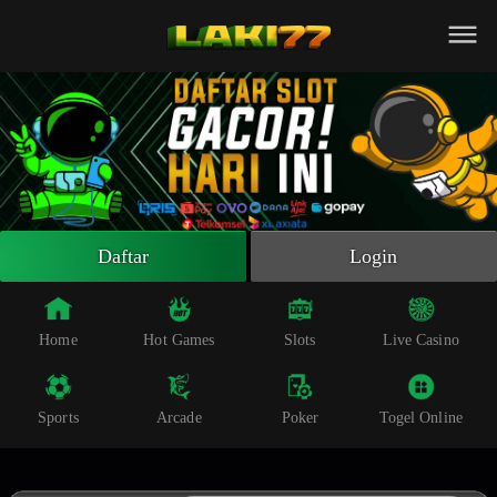
Beranda
Slot Online
Live Casino
Sportsbook
Arcade
Togel Online
Daftar
Login
Poker
Whatsapp
Home
Hot Games
Slots
Live Casino
Telegram
Sports
Arcade
Poker
Togel Online
Livechat