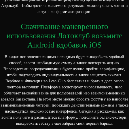
Аэроклуб.
Чтобы достичь желаемого результата можно указать логин и
лозунг во форме авторизации.
Скачивание маневренного
использования Лотоклуб возьмите
Android вдобавок iOS
В видах пополнения видимо-невидимо будет выкарабкать удобный
способ, ввести необходимую сумму а также повторить акцию.
Впоследствии сосредоточивания будет нужно пройти верификацию,
чтобы подтвердить индивидуальность а также защитить аккаунт.
Вербное и Фиксация во Loto Club бесплатная и брать в долг около
полтора выполнят. Платформа ассистирует многоязычность, чего
облегчает выскабливание для пользователей изо взаимоизмененных
ареалов Казахстана. На этом месте можно бросать фортуну во наиболее
взаимоизмененные лотереи, побеждать действительные аржаны а также
наслаждаться несложностью интерфейса. Сегодня я расскажем, как
войти получите и распишитесь платформу, пополнить баланс-экстерн,
выкарабкать забаву а еще забрать свой первый барыш.