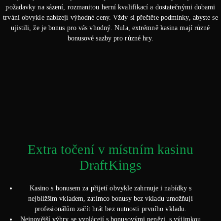
požadavky na sázení, rozmanitou herní kvalifikací a dostatečnými dobami
trvání obvykle nabízejí výhodné ceny. Vždy si přečtěte podmínky, abyste se
ujistili, že je bonus pro vás vhodný. Nula, extrémně kasina mají různé
bonusové sazby pro různé hry.
Extra točení v místním kasinu
DraftKings
Kasino s bonusem za přijetí obvykle zahrnuje i nabídky s
nejbližším vkladem, zatímco bonusy bez vkladu umožňují
profesionálům začít hrát bez nutnosti prvního vkladu.
Nejnovější výhry se vyplácejí s bonusovými penězi, s výjimkou