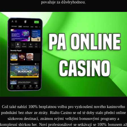
považuje za důvěryhodnou.
Což také nabízí 100% bezplatnou volbu pro vyzkoušení nového kasinového
podnikání bez obav ze ztráty. Rialto Casino se od té doby stalo přední online
sázkovou destinací, známou svými velkými bonusovými programy a
komplexní sbírkou her. Noví profesionálové se setkávají se 100% bonusem až