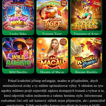
Lucky Neko
Fortune Tiger
Treasures of Aztec
Wild Bandito
Dreams of Macau
Rooster Rumble
Pokud konkrétní přístup nefunguje, snadno se přizpůsobím, abych
minimalizoval ztráty a vy můžete optimalizovat výhry. S ohledem na tyto
aspekty můžeme projít nejnovější záplavu dostupných bonusů a vybrat si tu,
která odpovídá vašim možnostem a vašemu hernímu stylu. Informovaná
rozhodnutí činí celý náš kasinový zážitek nejen příjemným, ale i potenciálně
uspokojivým. Výběr správného bonusu pro přijetí do kasina je bližší