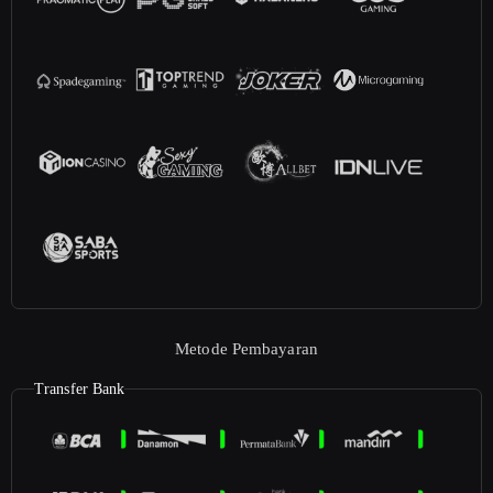
Metode Pembayaran
Transfer Bank