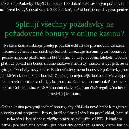
sázkové požadavky. Například bonus 100 dolarů s 30násobným požadavkem
na sázení by vyžadoval vsadit 3 000 dolarů, než si budete moci vybrat peníze.
Splňují všechny požadavky na
požadované bonusy v online kasinu?
Některá kasina nabízejí prodej produktů exkluzivně pro mobilní zařízení,
nicméně většina hazardních společností umožňuje hráčům využít bonusové
peníze na jedné platformě, na které hrají, ať už je uvedena kdekoli. Obecně
platí, že pokud má bonus směšné sázkové standardy, můžete si být jisti, že si
tyto peníze nikdy nevyberete. Kasinové slevy nebo bonusové požadavky jsou
jen klíčem k odemknutí bonusů. Zadáte jim nejnovější kód a oni vás zasypou
bonusovými občerstveními, jako jsou roztočení zdarma nebo další peníze k
hraní. Online kasina v USA jsou autorizovaná a jsou čistě regulována herní
provizí jejich státu.
Online kasina poskytují uvítací bonusy, aby přilákala nové hráče k registraci
a vyzkoušení programu. Pro ty, kteří se účastní sázek na první vklad, bonusů
nebo sázek bez náhody, vložíte peníze na svůj účet v USD. Jakmile si
nárokujete bezplatné otočení, jste prakticky odměněni za akci, kterou kasino