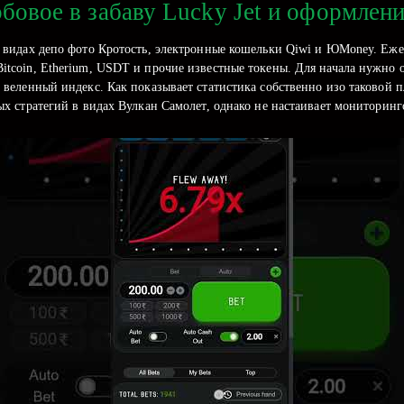
бовое в забаву Lucky Jet и оформлен
видах депо фото Кротость, электронные кошельки Qiwi и ЮMoney. Еже
tcoin, Etherium, USDT и прочие известные токены. Для начала нужно о
веленный индекс. Как показывает статистика собственно изо таковой
ых стратегий в видах Вулкан Самолет, однако не настаивает мониторинг