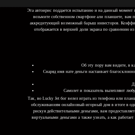
Эта автоирис поддается испытанию и на данный момент 
возьмите собственном смартфоне али планшете, вам пр
аккредитующий возможный барыш инвесторов.
Коэффиц
отображается в верхней доли экрана по сравнению и
Об эту пору вам видите, в к
Снаряд имя нате деньги настаивает благосклонн
Д
Самолет и показатель вылепляют любу
Так, во Lucky Jet бог велел играть из телефона или пл
обслуживаниям онлайновый-игорный дом в итоге в один
рискуя действительными деньгами, вам продоставляет
виртуальными деньгами а также узнать, а как работает