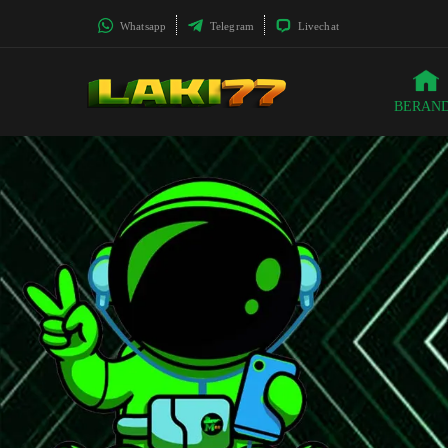
Whatsapp
Telegram
Livechat
BERAN