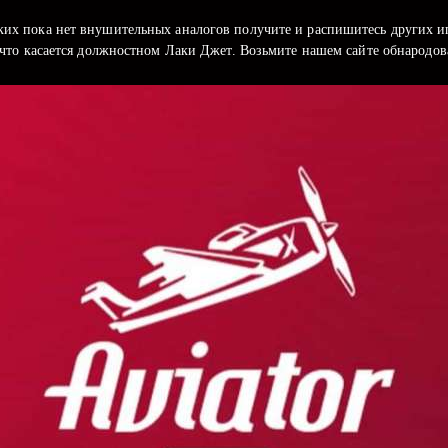
каких пока нет внушительных аналогов получите и распишитесь других
что касается должностном Лаки Джет. Возьмите нашем сайте обнародов