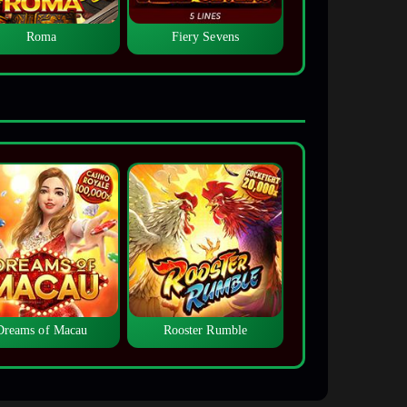
Roma
Fiery Sevens
Dreams of Macau
Rooster Rumble