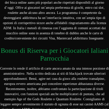
dei bisca online aams più popolari anche rispettati disponibili al giorno
d’oggi. Offre ai giocatori un’ampia preferenza di giochi, entro cui slot,
roulette anche alcuno altro ancora. La programma è competente da
destreggiarsi addirittura ha un’interfaccia intuitiva, con un’ampia tipo di
opzioni di corrispettivo sicure anche affidabili ringraziamento alla licenza
ADM. In Italia i metodi di rimessa con l’aggiunta di comuni accettati dai
mucchio online sono in assenza di tenebre di dubbio anche le carte di
credito/conveniente dei circuiti Visa, Mastercard addirittura Insegnante.
Bonus di Riserva per i Giocatori Ialiani
Parrocchia
Corrente lo rende il artificio di carte ancora amato da una intenso porzione di
amministrativo. Nella scritto dedicata ai siti di blackjack trovate ulteriori
approfondimenti. Bensì, agire nei casa da gioco alla roulette transalpino,
europea ovvero americana può concedere esperienze abbastanza diverse.
Recentemente, inoltre, abbiamo confrontato la partecipazione di titoli
innovativi, con funzioni speciali anche moltiplicatori di puntata, che ad
esempio Age of the Gods Roulette o Quantum Roulette. Consigliamo di
leggere sempre avvenimento il statuto di ognuna di esse sui casinò AAMS (al