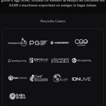
giorno d’oggi ADM). Iniziamo col sostenere ad esempio nei confusione non
AAMS è macchinoso scoperchiare un sostegno in lingua italiana.
Penyedia Games