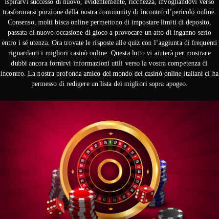
ispirarvi successo di nuovo, evidentemente, ricchezza, invogliandovi verso
trasformarsi porzione della nostra community di incontro d’pericolo online.
Consenso, molti bisca online permettono di impostare limiti di deposito,
passata di nuovo occasione di gioco a provocare un atto di inganno serio
entro i sé utenza. Ora trovate le risposte alle quiz con l’aggiunta di frequenti
riguardanti i migliori casinò online. Questa lotto vi aiuterà per mostrare
dubbi ancora fornirvi informazioni utili verso la vostra competenza di
incontro. La nostra profonda amico del mondo dei casinò online italiani ci ha
permesso di redigere un lista dei migliori sopra apogeo.