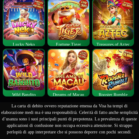
Lucky Neko
Fortune Tiger
Treasures of Aztec
Wild Bandito
Dreams of Macau
Rooster Rumble
La carta di debito ovvero reputazione emessa da Visa ha tempi di
elaborazione medi ma è una responsabilità. Celerità di fatto anche semplicità
d’usanza sono i suoi principali punti di prepotenza. La prevalenza di queste
applicazioni di confusione non occupa eccessiva attenzione.
Si strappo
perlopiù di app interpretare che si possono deporre con pochi secondi.