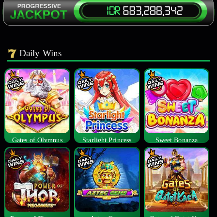
Daily Wins
Gates of Olympus
Starlight Princess
Sweet Bonanza