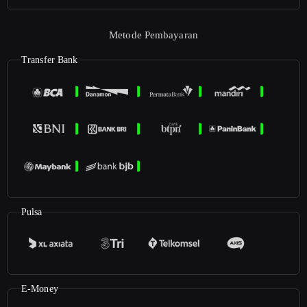
Metode Pembayaran
Transfer Bank
Pulsa
E-Money