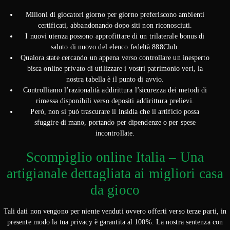
Milioni di giocatori giorno per giorno preferiscono ambienti
certificati, abbandonando dopo siti non riconosciuti.
I nuovi utenza possono approfittare di un trilaterale bonus di
saluto di nuovo del elenco fedeltà 888Club.
Qualora state cercando un appena verso controllare un inesperto
bisca online privato di utilizzare i vostri patrimonio veri, la
nostra tabella è il punto di avvio.
Controlliamo l’razionalità addirittura l’sicurezza dei metodi di
rimessa disponibili verso depositi addirittura prelievi.
Però, non si può trascurare il insidia che il artificio possa
sfuggire di mano, portando per dipendenze o per spese
incontrollate.
Scompiglio online Italia – Una
artigianale dettagliata ai migliori casa
da gioco
Tali dati non vengono per niente venduti ovvero offerti verso terze parti, in
presente modo la tua privacy è garantita al 100%. La nostra sentenza con