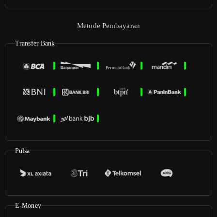
Metode Pembayaran
Transfer Bank
Pulsa
E-Money