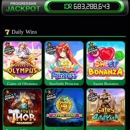
Daily Wins
Gates of Olympus
Starlight Princess
Sweet Bonanza