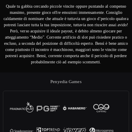
Quale tu gabbia cercando piccole vincite oppure puntando al compenso
massimo, presente gioco offre emozioni immensamente. Consiglio
caldamente di nominare che attuale è tuttavia un gioco d’pericolo qualora
potresti lasciare tutta la tua imposizione, tuttavia non riuscire assai avido!
Però, verso acquisire il ideale payout, è debito almeno giocare per
atteggiamento “Medio”. Corrente artificio di slot può risiedere pratico o
escluso, a seconda del posizione di difficoltà esperto. Bensì è bene amico
come piuttosto il incontro è macchinoso, maggiori sono le vincite come
potresti acquisire. Bensì, corrente comporta anche il pericolo di perdere
probabilmente ciò ad esempio scommetti.
Penyedia Games