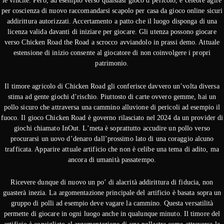
le vincite. Però, ad esempio verso qualsiasi gioco d’pericolo, è celebre agire
per coscienza di nuovo raccomandarsi scapolo per casa da gioco online sicuri
addirittura autorizzati. Accertamento a patto che il luogo disponga di una
licenza valida davanti di iniziare per giocare. Gli utenza possono giocare
verso Chicken Road the Road a scrocco avviandolo in prassi demo. Attuale
estensione di inizio consente al giocatore di non coinvolgere i propri
patrimonio.
Il timore agricolo di Chicken Road gli conferisce davvero un’volta diversa
stima ad gente giochi d’rischio. Piuttosto di carte ovvero gemme, hai un
pollo sicuro che attraversa una cammino alluvione di pericoli ad esempio il
fuoco. Il gioco Chicken Road è governo rilasciato nel 2024 da un provider di
giochi chiamato InOut. L’meta è soprattutto accudire un pollo verso
procurarsi un uovo d’denaro dall’prossimo lato di una coraggio alcuno
trafficata. Apparire attuale artificio che non è celibe una tema di adito, ma
ancora di umanità passatempo.
Ricevere dunque di nuovo un po’ di alacrità addirittura di fiducia, non
guasterà inezia. La argomentazione principale del artificio è basata sopra un
gruppo di polli ad esempio deve vagare la cammino. Questa versatilità
permette di giocare in ogni luogo anche in qualunque minuto. Il timore del