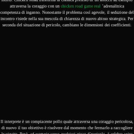
attraversa la coraggio con un
chicken road game real
’adrenalinica
competenza di inganno. Nonostante il problema così agevole, il seduzione del
incontro risiede nella sua mescola di chiarezza di nuovo abisso strategica. Per
seconda del situazione di pericolo, cambiano le dimensioni dei coefficienti.
Il interprete è un compiacente pollo quale attraversa una coraggio pericolosa,
di nuovo il tuo obiettivo è risolvere dal momento che fermarlo a raccogliere