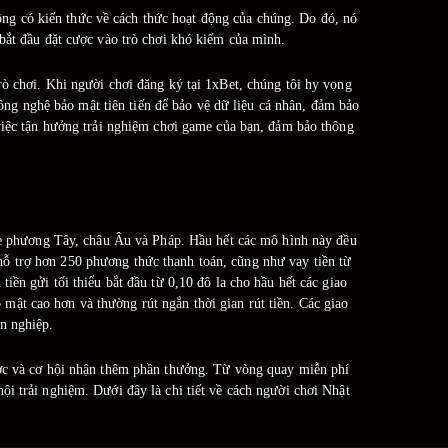
g có kiến ​​thức về cách thức hoạt động của chúng. Do đó, nó
 bắt đầu đặt cược vào trò chơi khó kiếm của mình.
rò chơi. Khi người chơi đăng ký tại 1xBet, chúng tôi hy vọng
ông nghệ bảo mật tiên tiến để bảo vệ dữ liệu cá nhân, đảm bảo
 việc tận hưởng trải nghiệm chơi game của bạn, đảm bảo thông
tte phương Tây, châu Âu và Pháp. Hầu hết các mô hình này đều
 hỗ trợ hơn 250 phương thức thanh toán, cũng như vay tiền từ
tiền gửi tối thiểu bắt đầu từ 0,10 đô la cho hầu hết các giao
o mật cao hơn và thường rút ngắn thời gian rút tiền. Các giao
n nghiệp.
ược và cơ hội nhận thêm phần thưởng. Từ vòng quay miễn phí
i trải nghiệm. Dưới đây là chi tiết về cách người chơi Nhật