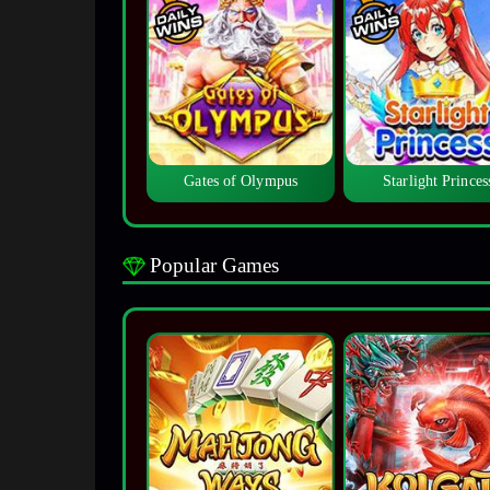
Gates of Olympus
Starlight Princes
Popular Games