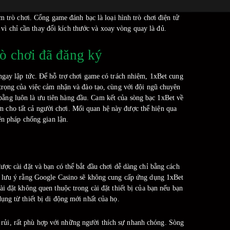
ệm trò chơi. Cổng game đánh bạc là loại hình trò chơi điện tử
vì chỉ cần thay đổi kích thước và xoay vòng quay là đủ.
ò chơi đã đăng ký
ngay lập tức. Để hỗ trợ chơi game có trách nhiệm, 1xBet cung
trọng của việc cảm nhận và đào tạo, cùng với đội ngũ chuyên
bằng luôn là ưu tiên hàng đầu. Cam kết của sòng bạc 1xBet về
ơn cho tất cả người chơi. Mối quan hệ này được thể hiện qua
ện pháp chống gian lận.
ược cài đặt và bạn có thể bắt đầu chơi dễ dàng chỉ bằng cách
n lưu ý rằng Google Casino sẽ không cung cấp ứng dụng 1xBet
i đặt không quen thuộc trong cài đặt thiết bị của bạn nếu bạn
ng từ thiết bị di động mới nhất của họ.
 rủi, rất phù hợp với những người thích sự nhanh chóng. Sòng