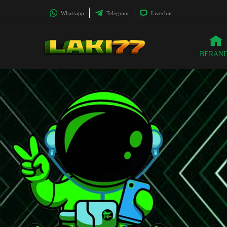
Whatsapp
Telegram
Livechat
BERAN