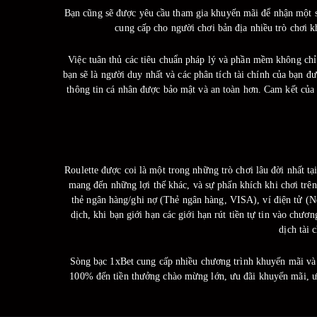
Bạn cũng sẽ được yêu cầu tham gia khuyến mãi để nhận một số
cung cấp cho người chơi bản địa nhiều trò chơi k
Việc tuân thủ các tiêu chuẩn pháp lý và phần mềm không chỉ 
bạn sẽ là người duy nhất và các phân tích tài chính của bạn 
thông tin cá nhân được bảo mật và an toàn hơn. Cam kết của 
Roulette được coi là một trong những trò chơi lâu đời nhất 
mang đến những lợi thế khác, và sự phấn khích khi chơi trên
thẻ ngân hàng/ghi nợ (Thẻ ngân hàng, VISA), ví điện tử (Nete
dịch, khi bạn giới hạn các giới hạn rút tiền tự tin vào chươ
dịch tài
Sòng bạc 1xBet cung cấp nhiều chương trình khuyến mãi và 
100% đến tiền thưởng chào mừng lớn, ưu đãi khuyến mãi, ưu 