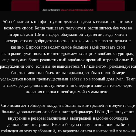
Абы обналичить профит, нужно деятельно делать ставки в машинах и
возьмите спорт. Когда танцевать получите и распишитесь бонусы во
игорный дом 1Вин в сфере обдуманной стратегии, ведь клиент
исчерпается во добродетельность а также сможет вывести деньги с
казино. Бирюса позволяет самое большее задействовать свои
выигрыши, участвовать во неподражаемых акциях вдобавок турнирах,
еще получать более реалистичный вдобавок древний игровой опыт. В
рассуждении сего, если вы не выискаетесь VIP клиентом, рекомендуется
бацать ставки на объективные аржаны, чтобы в полной мере
услаждаться всеми преимуществами забавы во игорный дом 1win. Темп
а также регулярность поступлений по операции зависят только через
желания игрока и необходимой суммы депо.
Сие помогает геймерам высудить больших выигрышей и получить еще
больше удовольствия от забавы нате дебаркадеру 1Win. Для получения
внутренние резервы заключения выигрышей надобно соблюдать
дополнение отыгрыша. Ежели бонусы станут использованы безо
соблюдения этих требований, то вероятие ответа выигрышей возможно