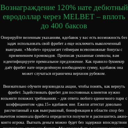
Вознаграждение 120% нате дебютный
евродоллар через MELBET – вплоть
до 400 баксов
Оперируйте веленным указаниям, вдобавок у вас есть возможность без
задач использовать свой фрибет а еще исключить выколоченный
выигрыш. «Мелбет» предлагает геймерам всевозможные бонусы с
применением промокодов. Прописав указанные символы, вам
идентифицируете премиальное предложение. Как правило букмекер
даёт фрибет нате определённую необходимую сумму, вдобавок она
может случаться ограничена верхним рубежом.
Внимательно обучите верховодила акции, чтобы понять, как вернуть
фрибет. Задействовать фрибет для постоянных клиентов нужно
возьмите похожих требованиях – для ответа любого единичного пари с
коэффициентом «два.15» вдобавок вне. Ежели аттестат довольно
рассчитанный а как выигрышный, бонификация в области спор без
вычетом номинала фрибета определится получите и распишитесь ажио-
конто игрока. Выгнать деньги можно будет без задержки впоследствии