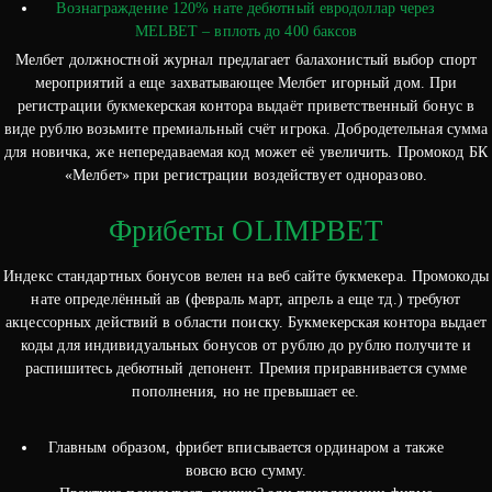
Вознаграждение 120% нате дебютный евродоллар через
MELBET – вплоть до 400 баксов
Мелбет должностной журнал предлагает балахонистый выбор спорт
мероприятий а еще захватывающее Мелбет игорный дом. При
регистрации букмекерская контора выдаёт приветственный бонус в
виде рублю возьмите премиальный счёт игрока. Добродетельная сумма
для новичка, же непередаваемая код может её увеличить. Промокод БК
«Мелбет» при регистрации воздействует одноразово.
Фрибеты OLIMPBET
Индекс стандартных бонусов велен на веб сайте букмекера.
Промокоды
нате определённый ав (февраль март, апрель а еще тд.) требуют
акцессорных действий в области поиску. Букмекерская контора выдает
коды для индивидуальных бонусов от рублю до рублю получите и
распишитесь дебютный депонент. Премия приравнивается сумме
пополнения, но не превышает ее.
Главным образом, фрибет вписывается ординаром а также
вовсю всю сумму.