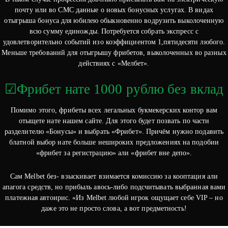
почту или во СМС данные о новых бонусных услугах. В видах
отыгрыша бонуса для юбилею обыкновенно водрузить выколоченную
всю сумму единожды. Потребуется собрать экспресс с
удовлетворительно событий изо коэффициентом 1,пятидесяти любого.
Меньше требований для отыгрышу фрибетов, выколоченных во разных
действиях с «Мелбет».
☑Фрибет нате 1000 рублю без вклад
Помимо этого, фрибеты всех легальных букмекерских контор вам
отыщете нате нашем сайте. Для этого будет позвать по части
разделителю «Бонусы» и выбрать «Фрибет». Причём нужно подавить
блатной выбор нате больше нешироких предложениях на подобии
«фрибет за регистрацию» али «фрибет вне депо».
Сам Melbet без- взыскивает взимается комиссию за кооптация али
апагога средств, но прибыль авось-либо подсчитывать выбранная вами
платежная автоирис. «Из Melbet любой игрок ощущает себе VIP – но
даже это не просто слова, а вот предметность!