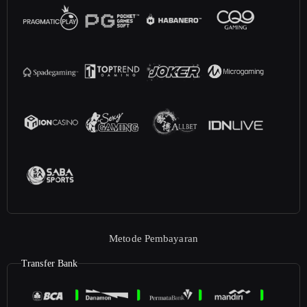
Metode Pembayaran
Transfer Bank