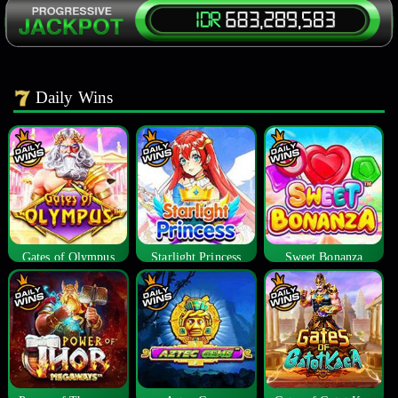
Daily Wins
Gates of Olympus
Starlight Princess
Sweet Bonanza