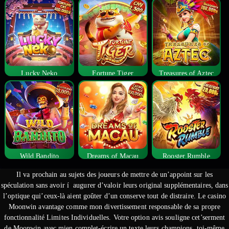
Lucky Neko
Fortune Tiger
Treasures of Aztec
Wild Bandito
Dreams of Macau
Rooster Rumble
Il va prochain au sujets des joueurs de mettre de un’appoint sur les
spéculation sans avoir í augurer d’valoir leurs original supplémentaires, dans
l’optique qui’ceux-là aient goûter d’un conserve tout de distraire. Le casino
Moonwin avantage comme mon divertissement responsable de sa propre
fonctionnalité Limites Individuelles.
Votre option avis souligne cet’serment
de Moonwin avec mien complet-écrire un texte leurs champions, toi-même