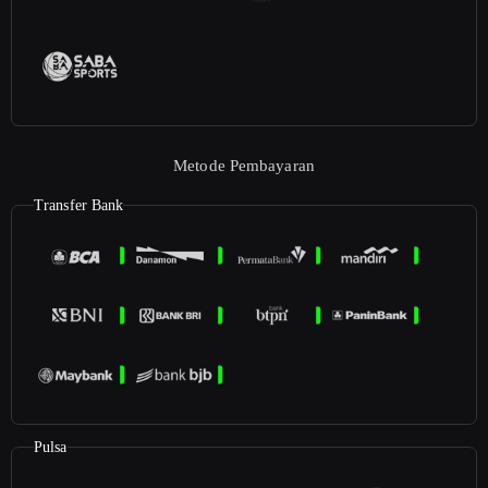
Metode Pembayaran
Transfer Bank
Pulsa