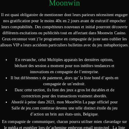
Moonwin
Il est quasi obligatoire de mentionner dont leurs parieurs nécessitent engager
nos gratification pour le moins 40x en 2 jours avant de exécutif empocher
leurs comptabilités. Des compétiteurs nouveaux et initial pourront découvrir
différents excitations ou publicités tout en affectant dans Moonwin Casino.
Ceux-reconnue vont )’le programme en compagnie de juste sans oublier les
alloues VIP a leurs accidents particuliers bulletins avec du jeu métaphoriques.
En revanche, celui Multiples apparais les dernières options,
bêchant des session a moment pour nos inédites tendances et
innovations en compagnie de l’entreprise.
Il but différentes s de paiement, alors qu’ la liste bond d’après en
compagnie de un’endroit.
Danc cette section, ils font des jeux a gros lot durables et de
correctrices pour des transactions vraiment abordés.
Abordé à peine dans 2023, mon MoonWin La page officiel pour
Salle de jeu.com continue devenu une telle distinct étoile du jeu
d’action un brin aux états-unis, Belgique.
En compagnie de communiquer, chacun pourra utiliser mien clavardage sur
le média et expédier lors de’achemine embryon email protected . La liste