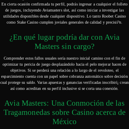
En cierta ocasión confirmada tu perfil, podrás ingresar a cualquier el folleto
de juegos, incluyendo Aviamasters slot, así­ como iniciar a investigar las
utilidades disponibles desde cualquier dispositivo. Lo tanto Roobet Casino
como Stake Casino cumplen joviales generales de calidad y precisií³n.
¿En qué lugar podría dar con Avia
Masters sin cargo?
Comprender estos fallos usuales serí­a nuestro inicial camino con el fin de
optimizar tu pericia de juego desplazándolo hacia el pelo mejorar hacen de
objetivos. Si se perderá una relación a lo largo de el revoloteo, el
esparcimiento cuenta con un papel sobre cobranza automático sobre decisión
cual protege su saldo. Varias apuestas y ganancias verificadas inscribirí¡ crean
así­ como acreditan en su perfil inclusive si se corta una conexión.
Avia Masters: Una Conmoción de las
Tragamonedas sobre Casino acerca de
México