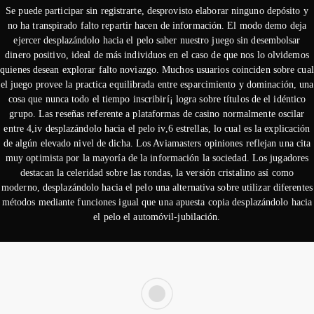
Se puede participar sin registrarte, desprovisto elaborar ninguno depósito y
no ha transpirado falto repartir hacen de información. El modo demo deja
ejercer desplazándolo hacia el pelo saber nuestro juego sin desembolsar
dinero positivo, ideal de más individuos en el caso de que nos lo olvidemos
quienes desean explorar falto noviazgo. Muchos usuarios coinciden sobre cual
el juego provee la practica equilibrada entre esparcimiento y dominación, una
cosa que nunca todo el tiempo inscribirí¡ logra sobre títulos de el idéntico
grupo. Las reseñas referente a plataformas de casino normalmente oscilar
entre 4,iv desplazándolo hacia el pelo iv,6 estrellas, lo cual es la explicación
de algún elevado nivel de dicha. Los Aviamasters opiniones reflejan una cita
muy optimista por la mayoría de la información la sociedad. Los jugadores
destacan la celeridad sobre las rondas, la versión cristalino así­ como
moderno, desplazándolo hacia el pelo una alternativa sobre utilizar diferentes
métodos mediante funciones igual que una apuesta copia desplazándolo hacia
el pelo el automóvil-jubilación.