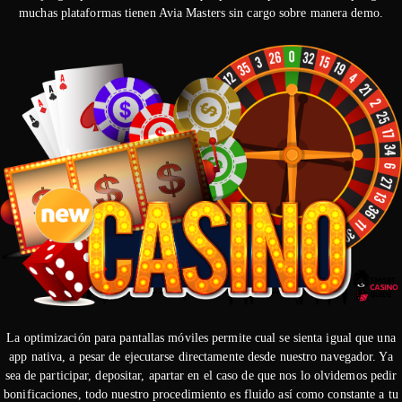
muchas plataformas tienen Avia Masters sin cargo sobre manera demo.
La optimización para pantallas móviles permite cual se sienta igual que una
app nativa, a pesar de ejecutarse directamente desde nuestro navegador. Ya
sea de participar, depositar, apartar en el caso de que nos lo olvidemos pedir
bonificaciones, todo nuestro procedimiento es fluido así­ como constante a tu