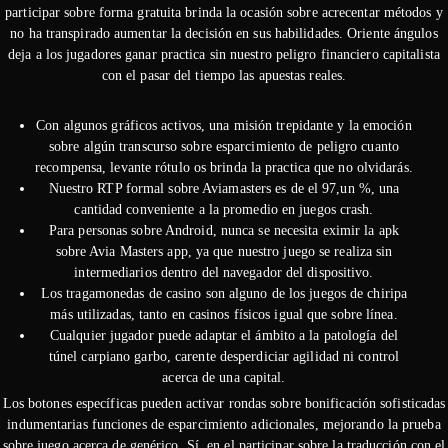
participar sobre forma gratuita brinda la ocasión sobre acrecentar métodos y
no ha transpirado aumentar la decisión en sus habilidades. Oriente ángulos
deja a los jugadores ganar practica sin nuestro peligro financiero capitalista
con el pasar del tiempo las apuestas reales.
Con algunos gráficos activos, una misión trepidante y la emoción
sobre algún transcurso sobre esparcimiento de peligro cuanto
recompensa, levante rótulo os brinda la practica que no olvidarás.
Nuestro RTP formal sobre Aviamasters es de el 97,un %, una
cantidad conveniente a la promedio en juegos crash.
Para personas sobre Android, nunca se necesita eximir la apk
sobre Avia Masters app, ya que nuestro juego se realiza sin
intermediarios dentro del navegador del dispositivo.
Los tragamonedas de casino son alguno de los juegos de chiripa
más utilizadas, tanto en casinos físicos igual que sobre línea.
Cualquier jugador puede adaptar el ámbito a la patologí­a del
túnel carpiano garbo, carente desperdiciar agilidad ni control
acerca de una capital.
Los botones específicas pueden activar rondas sobre bonificación sofisticadas
indumentarias funciones de esparcimiento adicionales, mejorando la prueba
sobre juego acerca de genérico. Sí, en el participar sobre la traducción con el