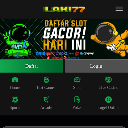
Beranda
Slot Online
Live Casino
Sportsbook
Arcade
Togel Online
Daftar
Login
Poker
Whatsapp
Home
Hot Games
Slots
Live Casino
Telegram
Sports
Arcade
Poker
Togel Online
Livechat