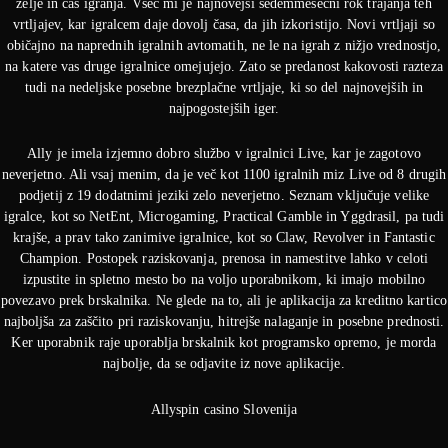
želje in čas igranja. Všeč mi je najnovejši sedemmesečni rok trajanja teh
vrtljajev, kar igralcem daje dovolj časa, da jih izkoristijo. Novi vrtljaji so
običajno na naprednih igralnih avtomatih, ne le na igrah z nižjo vrednostjo,
na katere vas druge igralnice omejujejo. Zato se predanost kakovosti razteza
tudi na nedeljske posebne brezplačne vrtljaje, ki so del najnovejših in
najpogostejših iger.
Ally je imela izjemno dobro službo v igralnici Live, kar je zagotovo
neverjetno. Ali vsaj menim, da je več kot 1100 igralnih miz Live od 8 drugih
podjetij z 19 dodatnimi jeziki zelo neverjetno. Seznam vključuje velike
igralce, kot so NetEnt, Microgaming, Practical Gamble in Yggdrasil, pa tudi
krajše, a prav tako zanimive igralnice, kot so Claw, Revolver in Fantastic
Champion. Postopek raziskovanja, prenosa in namestitve lahko v celoti
izpustite in spletno mesto bo na voljo uporabnikom, ki imajo mobilno
povezavo prek brskalnika. Ne glede na to, ali je aplikacija za kreditno kartico
najboljša za zaščito pri raziskovanju, hitrejše nalaganje in posebne prednosti.
Ker uporabnik raje uporablja brskalnik kot programsko opremo, je morda
najbolje, da se odjavite iz nove aplikacije.
Allyspin casino Slovenija