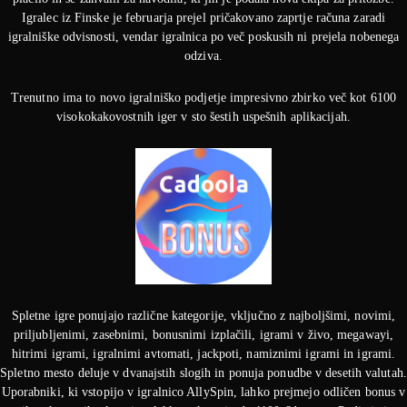
Igralec iz Finske je februarja prejel pričakovano zaprtje računa zaradi
igralniške odvisnosti, vendar igralnica po več poskusih ni prejela nobenega
odziva.
Trenutno ima to novo igralniško podjetje impresivno zbirko več kot 6100
visokokakovostnih iger v sto šestih uspešnih aplikacijah.
Spletne igre ponujajo različne kategorije, vključno z najboljšimi, novimi,
priljubljenimi, zasebnimi, bonusnimi izplačili, igrami v živo, megawayi,
hitrimi igrami, igralnimi avtomati, jackpoti, namiznimi igrami in igrami.
Spletno mesto deluje v dvanajstih slogih in ponuja ponudbe v desetih valutah.
Uporabniki, ki vstopijo v igralnico AllySpin, lahko prejmejo odličen bonus v