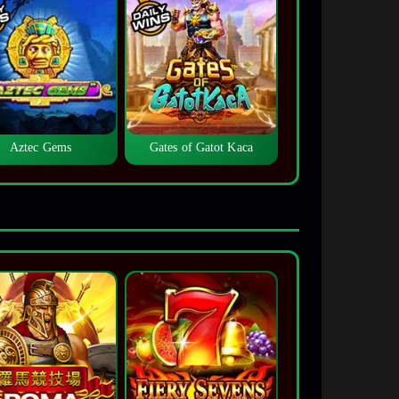
Aztec Gems
Gates of Gatot Kaca