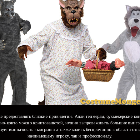
е предоставлять близкие привилегии. Адли геймерам, букмекерские ко
жио-конто можно криптовалютой, нужно выпроваживать большие выигрыш
язует выплачивать выигрыши а также ходить беспричинно в области от
начинающему игроку, так и профессионалу.