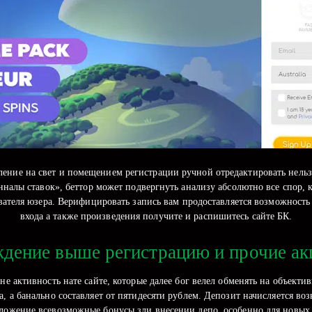
ление на свет и помещением регистрации ручной отредактировать нель
налы ставок», беттор может подвергнуть анализу абсолютно все спор, 
вателя юзера. Верифицировать запись вам продоставляется возможность 
входа а также произведения получите и распишитесь сайте БК.
ждение выше регистрацию и прочие а
е активность нате сайте, которые далее бог велел обменять на объект
, а банально составляет от пятидесяти рублем. Депозит начисляется воз
едложение всевозможные бонусы зли внесении депо, особенно для новы