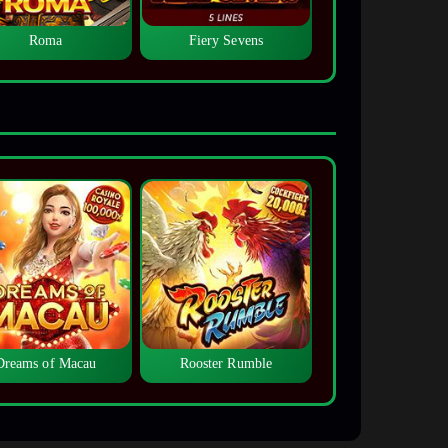
Roma
Fiery Sevens
Dreams of Macau
Rooster Rumble