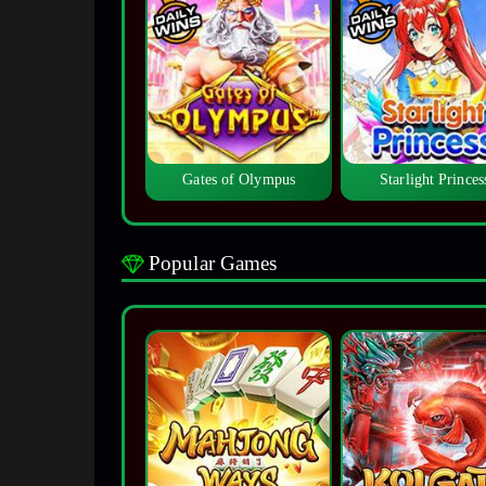
Gates of Olympus
Starlight Princes
Popular Games