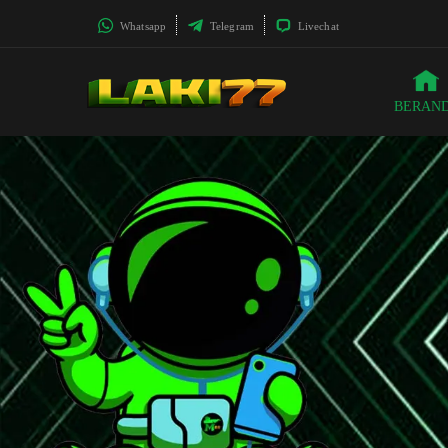
Whatsapp
Telegram
Livechat
BERAN