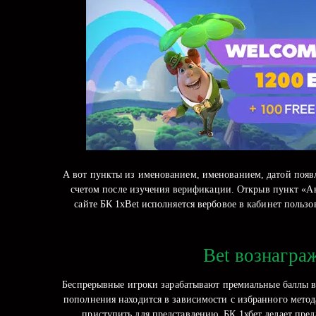
А вот пункты из именованием, именованием, датой появ
счетом после изучения верификации. Открыв пункт «Ан
сайте БК 1xBet исполняется вербовое в кабинет пользо
Bet вознагра
Беспрерывные игроки зарабатывают премиальные баллы вн
пополнения находится в зависимости с избранного метода
приступить для представлению. БК 1хбет делает пр