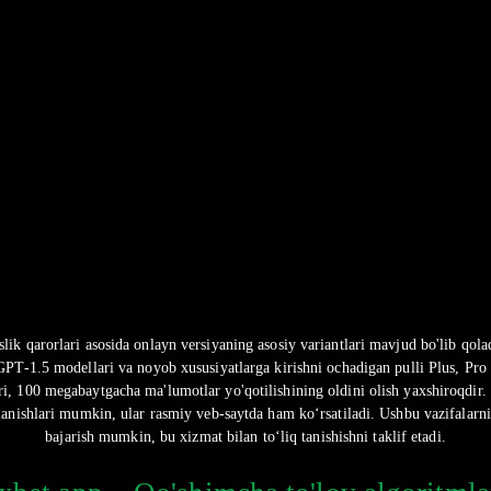
lik qarorlari asosida onlayn versiyaning asosiy variantlari mavjud bo'lib q
n GPT-1.5 modellari va noyob xususiyatlarga kirishni ochadigan pulli Plus, Pro
ri, 100 megabaytgacha ma'lumotlar yo'qotilishining oldini olish yaxshiroqdir.
dalanishlari mumkin, ular rasmiy veb-saytda ham koʻrsatiladi. Ushbu vazifalar
bajarish mumkin, bu xizmat bilan toʻliq tanishishni taklif etadi.