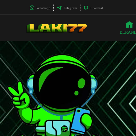
Whatsapp
Telegram
Livechat
BERAN