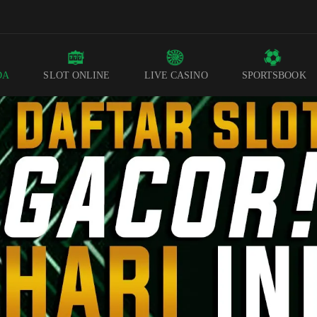
DA
SLOT ONLINE
LIVE CASINO
SPORTSBOOK