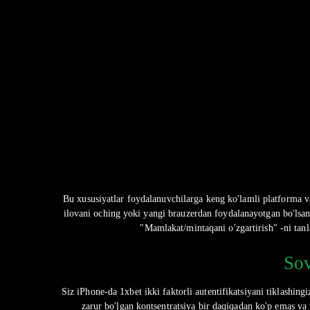
Bu xususiyatlar foydalanuvchilarga keng ko'lamli platforma va
ilovani oching yoki yangi brauzerdan foydalanayotgan bo'lsang
"Mamlakat/mintaqani o'zgartirish" -ni tanl
Sov
Siz iPhone-da 1xbet ikki faktorli autentifikatsiyani tiklashin
zarur bo'lgan kontsentratsiya bir daqiqadan ko'p emas va