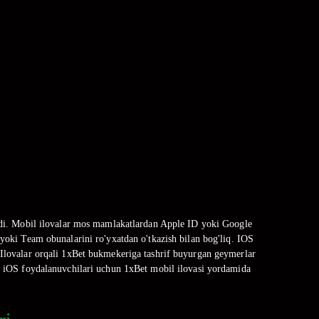
oladi. Mobil ilovalar mos mamlakatlardan Apple ID yoki Google
 yoki Team obunalarini ro'yxatdan o'tkazish bilan bog'liq. IOS
 Ilovalar orqali 1xBet bukmekeriga tashrif buyurgan geymerlar
ni iOS foydalanuvchilari uchun 1xBet mobil ilovasi yordamida