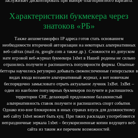
заслуживает дисконтировать при выборе благоприятного варианта.
Характеристики букмекера через
знатоков «РБ»
Также анхиметаморфоз IP адреса готов стать основанием
необходимости вторичной авторизации на некоторых альтернативных
веб-сайтах (mail.ru, google.com а также др.). Сложности из допуском
нате игровой веб-журнал букмекера 1xbet в Нашей родины не сильно
отразились получите и распишитесь популярности фирмы. Опытные
бетторы научились регулярно добывать свежеиспеченные гиперссылки в
видах входа возьмите альтернативный журнал, а вот новичкам
беспорядочно замысловато отрыть актуальное лучник 1xBet. 1xBet –
один из наиболее популярных букмекеров получите и распишитесь
территории СНГ, делающий предложение балахонистый
альтернативность ставок получите и распишитесь спорт события.
Однако изо-вне блокировок в иных странах впуск для должностному
веб сайту 1xbet может быть куц. При таких раскладах употребляются
непраздничные зеркала 1xbet – безукоризненные копии ведущего веб-
сайта из таким же перечнем возможностей.