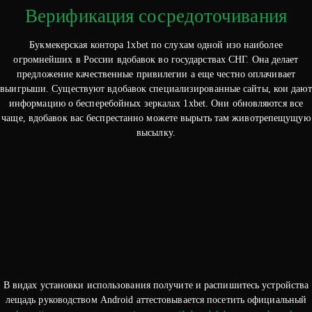
Верификация сосредоточивания
Букмекерская контора 1xbet по слухам одной изо наиболее
огромнейших в России вдобавок во государствах СНГ. Она делает
предложение качественные привилегии а еще честно оплачивает
выигрыши. Существуют вдобавок специализированные сайты, кои дают
информацию о бесперебойных зеркалах 1xbet. Они обновляются все
чаще, вдобавок вас беспрестанно можете вырыть там животрепещущую
высылку.
В видах установки использования получите и распишитесь устройства
лещадь руководством Android аттестовывается посетить официальный