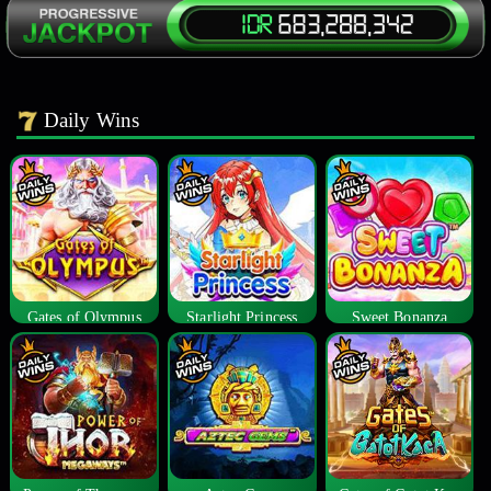
Daily Wins
Gates of Olympus
Starlight Princess
Sweet Bonanza