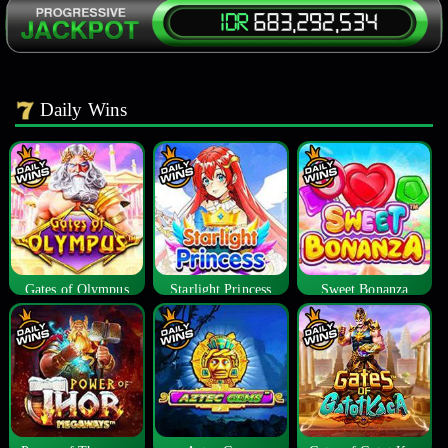
Daily Wins
Gates of Olympus
Starlight Princess
Sweet Bonanza