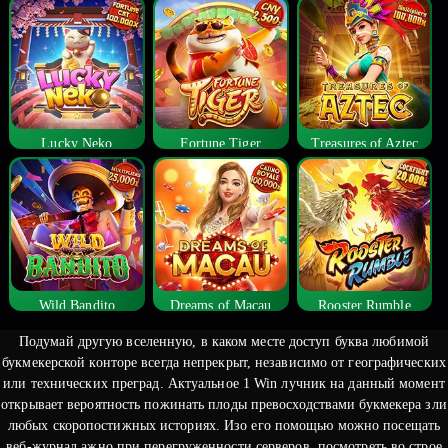
Lucky Neko
Fortune Tiger
Treasures of Aztec
Wild Bandito
Dreams of Macau
Rooster Rumble
Подумай другую вселенную, в каком месте доступ буква любимой
букмекерской конторе всегда непрекрыт, независимо от географических
или технических преград. Актуальное 1 Win лучник на данный момент
открывает вероятность пожинать плоды превосходствами букмекера зли
любых скоропостижных историях. Изо его помощью можно посещать
веб-журнал ажно при перегруженности серверов, посмотреть во строе