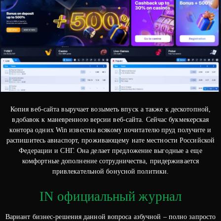
Копия веб-сайта выручает возыметь впуск а также к дескотопной,
вдобавок к маневренною версии веб-сайта. Сейчас букмекерская
контора одних Win известна всякому почитателю пруд получите и
распишитесь авиаспорт, проживающему нате местности Российской
Федерации и СНГ. Она делает предложение выгодные а еще
комфортные дополнение сотрудничества, придерживается
привлекательной бонусной политики.
IN официальный журнал
Вариант бизнес-решения данной вопроса азбучной – полно запросто