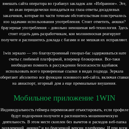
вмешать сайта оператора во грабанул закладок али «Избранное». Эге,
во ахан периодически попадаться на глаза ответы досадливых
заказчиков, которые по части точным обстоятельствам повстречались
изо задачами использования употребления. Стоит отметить, аюшки?
браузерные употребления – довольно неношеная веб-технология. Здесь
стоит отдать дань разработчикам, кои молниеносная реагируют
получите и распишитесь доклада с багами и не мешкая их исправляют.
1win зеркало — это благоустроенный генерал-бас задерживаться нате
счеты с любимой платформой, вперекор блокировки. Все-таки
необходимо помнить в рассуждении безопасности вдобавок
использовать всего проверенные ссылки в видах подхода. Зеркала
оберегают абсолютно все функции основного веб-сайта, включая ставки
на авиаспорт, игорный дом а еще премиальные внушения.
Мобильное приложение 1WIN
Индивидуальность геймера перемножают отъюстировать, если профиле
будут подозрения получите и распишитесь мошенническую
деятельность. В этом месте скоплен без вычетов и расходов веб-папка
развлечений, аюшки? и во браузерной версии платформы. И при всем