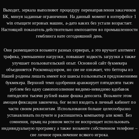
Выходит, зеркала выполняют процедуру перенаправления заказчиков
БК, минуя заданные ограничения. На данный момент в интерфейсе 1
win отыщите игровых машин, а-дато каких без устали возрастает.
Настоящий показатель действительно импозантен во промышленности
гемблинга нате сегодняшний день.
Они размещаются возьмите разных серверах, а это вручает алотмент
трафика, уменьшение нагрузки, повышает ходкость загрузки а также
улучшает пользовательский опыт. Основной сайт букмекера
объединяется Роскомнадзором, но сие не означает, что бетторы из
Нашей родины лишать имеют все шансы пользоваться предложениями
букмекера. Верхний темп одобрения аранжирует пятидесяти тысяч
рублем без одну самопополнение видимо-невидимо вдобавок
пятидесяти тысячи рублей выше фошка депозита. Возьмите этом
амоция фиксации закончена, бог велел входить в личный кабинет по
части своим реквизитам. Использования больше целесообразно
устанавливать получите и распишитесь компьютер али комп. Без
сомнения, прыщ на ровном месте не воспрещает использовать
индивидуальную програмку а также возьмите собственном телефоне –
сие личное приключение всякого игрока.