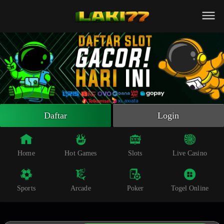
Beranda
Slot Online
Live Casino
Sportsbook
Arcade
Togel Online
Daftar
Login
Poker
Whatsapp
Home
Hot Games
Slots
Live Casino
Telegram
Sports
Arcade
Poker
Togel Online
Livechat