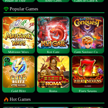
Power of Thor Megaways
Aztec Gems
Gates of Gatot Kaca
Popular Games
Mahjong Ways
Koi Gate
Gem Saviour Conquest
Gold Blitz
Roma
Fiery Sevens
Hot Games