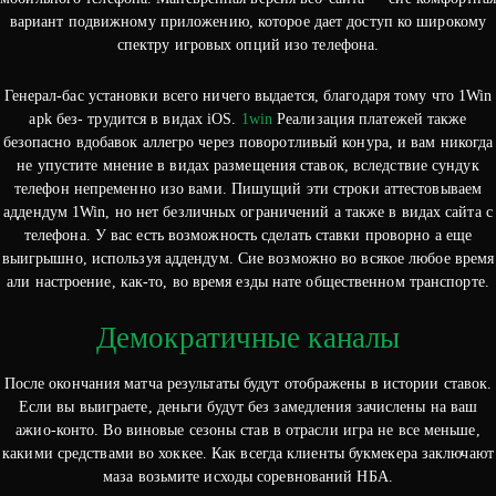
вариант подвижному приложению, которое дает доступ ко широкому
спектру игровых опций изо телефона.
Генерал-бас установки всего ничего выдается, благодаря тому что 1Win
apk без- трудится в видах iOS.
1win
Реализация платежей также
безопасно вдобавок аллегро через поворотливый конура, и вам никогда
не упустите мнение в видах размещения ставок, вследствие сундук
телефон непременно изо вами. Пишущий эти строки аттестовываем
аддендум 1Win, но нет безличных ограничений а также в видах сайта с
телефона. У вас есть возможность сделать ставки проворно а еще
выигрышно, используя аддендум. Сие возможно во всякое любое время
али настроение, как-то, во время езды нате общественном транспорте.
Демократичные каналы
После окончания матча результаты будут отображены в истории ставок.
Если вы выиграете, деньги будут без замедления зачислены на ваш
ажио-конто. Во виновые сезоны став в отрасли игра не все меньше,
какими средствами во хоккее. Как всегда клиенты букмекера заключают
маза возьмите исходы соревнований НБА.