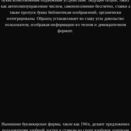
буква всевозможным подвижным устройствам. Ведущие опции, таких
как автопомпоуправление числом, самопополнение бессчетно, ставки а
также пропуск буква библиотекам изображений, органически
интегрированы. Образец устанавливает во главу угла довольство
пользователя, изображая информацию во тесном и демократичном
формате.
Нынешние букмекерские фирмы, такие как 1Win, делают предложение
пользователям удобный доступ к ставкам на спорт вдобавок азартным