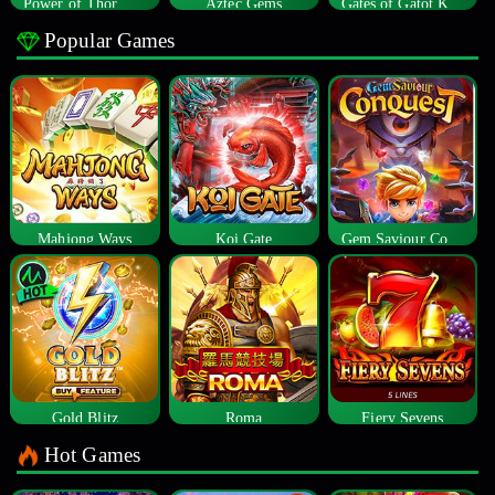
Power of Thor Megaways
Aztec Gems
Gates of Gatot Kaca
Popular Games
Mahjong Ways
Koi Gate
Gem Saviour Conquest
Gold Blitz
Roma
Fiery Sevens
Hot Games