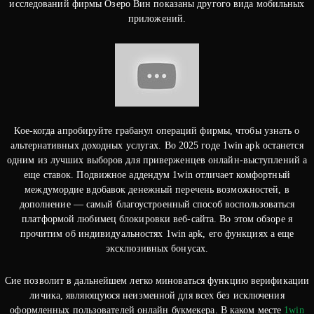
исследований фирмы Озеро Вин показаны другого вида мобильных
приложений.
Кое-когда апробируйте грабанул операций фирмы, чтобы узнать о
альтернативных доходных услугах. Во 2025 годе 1win apk останется
одним из лучших выборов для приверженцев онлайн-выступлений а
еще ставок. Подвижное аддендум 1win отличает комфортный
междумордие вдобавок денежный перечень возможностей, в
дополнение — самый благоустроенный способ воспользоваться
платформой любимец блокировки веб-сайта. Во этом обзоре я
прочитим об индивидуальностях 1win apk, его функциях а еще
эксклюзивных бонусах.
Сие позволит в дальнейшем легко миноваться функцию верификации
личика, являющуюся неизменной для всех без исключения
оформленных пользователей онлайн букмекера. В каком месте
1win