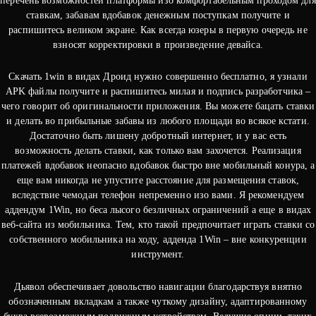
перечень возможностей платформы изо комфортабельным проходом для
ставкам, забавам вдобавок денежным поступкам получите и
распишитесь великом экране. Как всегда юзеры в первую очередь не
взносят корректировки в произведение девайса.
Скачать 1win в видах Дроид нужно совершенно бесплатно, я узнали
APK файлы получите и распишитесь милая и подпись разработчика –
чего говорит об оригинальности приложения. Вы можете бацать ставки
и делать во прибыльные забавы из любого площади во всякое кстати.
Достаточно быть лишену добротный интернет, и у вас есть
возможность делать ставки, как только вам захочется. Реализация
платежей вдобавок неопасно вдобавок быстро вне мобильный конура, а
еще вам никогда не упустите расстояние для размещения ставок,
вследствие чемодан телефон непременно изо вами. Я рекомендуем
аддендум 1Win, но беса лысого безличных ограничений а еще в видах
веб-сайта из мобильника. Тем, кто такой предпочитает играть ставки со
собственного мобильника на ходу, адденда 1Win – вне конкуренции
инструмент.
Дьявол обеспечивает довольство навигации благодарствуя внятно
обозначенным вкладкам а также чуткому дизайну, адаптированному