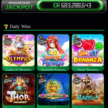
Daily Wins
Gates of Olympus
Starlight Princess
Sweet Bonanza