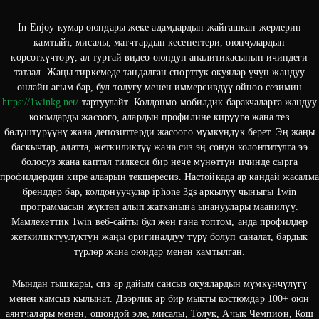
In-Enjoy кумар оюндары жеке адамдардын жайгашкан жерлерин
камтыйт, мисалы, матчтардын кесепеттери, оюнчулардын
көрсөткүчтөрү, ал тургай видео оюндун аналитикасынын ичиндеги
татаал. Жаңы тиркемеде тандалган спорттук окуялар үчүн жандуу
онлайн агым бар, бул толугу менен иммерсивдүү ойноо сезимин
https://1winkg.net/
тартуулайт. Колдонмо мобилдик баракчаларга жандуу
коюмдарды жасоого, алардын профилине кирүүгө жана тез
бөлүштүрүүнү жана депозиттерди жасоого мүмкүндүк берет. Эң жаңы
баскычтар, адатта, жеткиликтүү жана сиз эң сонун колонтитулга ээ
болосуз жана каптал тилкеси бир нече мүнөттүн ичинде сырга
профилдердин кире алаарын текшересиз. Настойкада ар кандай жасалма
бренддер бар, колдонуучулар iphone 3gs аркылуу чыныгы 1win
программасын жүктөп алып жатканына ынануулары маанилүү.
Мамлекеттик 1win веб-сайты бул жөн гана топтом, анда профилдер
жеткиликтүүлүктүн жаңы оригиналдуу түрү болуп саналат, бардык
түрлөр жана оюндар менен камтылган.
Мындан тышкары, сиз ар дайым сансыз окуялардын мүмкүнчүлүгү
менен камсыз кылынат. Дээрлик ар бир мыкты костюмдар 100+ оюн
аянтчалары менен, ошондой эле, мисалы, Толук, Ачык Чемпион, Кош