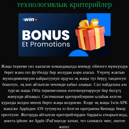
технологиялык критерийлер
Жаңы тиркеме сиз каалаган командаңызда коюмду ойноого мүмкүндүк
берет жана сиз футболду бир жолудан көрө аласыз. Үчүнчү жактын
мүнөздөмөлөрүнө кайрылуунун ордуна эң жаңы түз берүү тандоосун
бошотуп, эң көп айтылган чечимди кабыл алыңыз. Сиз пайдалана ала
турган жаңы 1Win тиркемесинин өзгөчөлүктөрүнүн бир бөлүгү
жөнүндө айтыңыз. Системанын критерийлерине ылайык келген
куралды колдоо менен бирге жаңы колдонмо. Кээде эң жаңы 1win APK
жана/же Appleдин iOS тутумуна ээ болгон программа Кенияда бекер
орнотулат. Жогоруда айтылган критерийлердин бардыгы аткарылганда,
анкета iphone же Apple iPad'иңизде катып, тез салмакта эмес, иштеп
жатат.