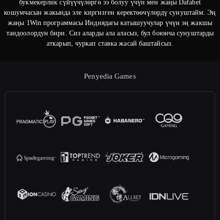
букмекерлик сүйүүчүлөргө ээ болуу үчүн мен жаңы Dafabet
кошумчасын жакында эле киргизген керектөөчүлөрдү сунуштайм. Эң
жаңы 1Win программасы Индиядагы катышуучулар үчүн эң жакшы
тандоолордун бири. Сиз аларды ала аласыз, бул боюнча сунуштарды
аткарып, чуркап ставка жасай баштайсыз.
Penyedia Games