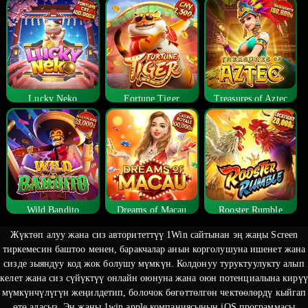
Lucky Neko
Fortune Tiger
Treasures of Aztec
Wild Bandito
Dreams of Macau
Rooster Rumble
Жүктөп алуу жана сиз авторитеттүү 1Win сайтынан эң жаңы Screen
тиркемесин баштоо менен, баракчалар анын корголушуна ишенет жана
сизде зыяндуу код жок болушу мүмкүн. Колдонуу туруктуулукту алып
келет жана сиз сүйүктүү онлайн оюнуна жана оюн потенциалына кирүү
мүмкүнчүлүгүн жеңилдетип, болочок бөгөттөлгөн чектөөлөрдү кыйгап
өтө аласыз.
Эң жаңы 1win apple компаниясынын iOS программасы