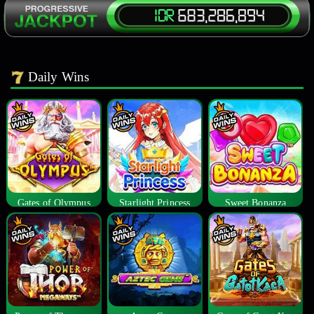
Daily Wins
Gates of Olympus
Starlight Princess
Sweet Bonanza