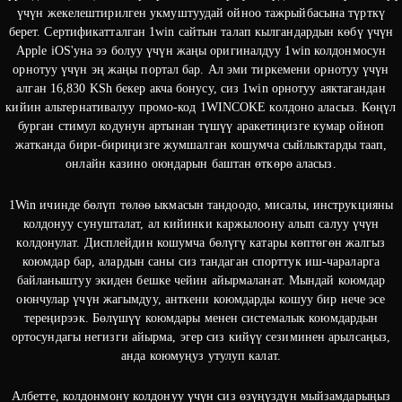
үчүн жекелештирилген укмуштуудай ойноо тажрыйбасына түрткү
берет. Сертификатталган 1win сайтын талап кылгандардын көбү үчүн
Apple iOS'уна ээ болуу үчүн жаңы оригиналдуу 1win колдонмосун
орнотуу үчүн эң жаңы портал бар. Ал эми тиркемени орнотуу үчүн
алган 16,830 KSh бекер акча бонусу, сиз 1win орнотуу аяктагандан
кийин альтернативалуу промо-код 1WINCOKE колдоно аласыз. Көңүл
бурган стимул кодунун артынан түшүү аракетиңизге кумар ойноп
жатканда бири-бириңизге жумшалган кошумча сыйлыктарды таап,
онлайн казино оюндарын баштан өткөрө аласыз.
1Win ичинде бөлүп төлөө ыкмасын тандоодо, мисалы, инструкцияны
колдонуу сунушталат, ал кийинки каржылоону алып салуу үчүн
колдонулат. Дисплейдин кошумча бөлүгү катары көптөгөн жалгыз
коюмдар бар, алардын саны сиз тандаган спорттук иш-чараларга
байланыштуу экиден бешке чейин айырмаланат. Мындай коюмдар
оюнчулар үчүн жагымдуу, анткени коюмдарды кошуу бир нече эсе
тереңирээк. Бөлүшүү коюмдары менен системалык коюмдардын
ортосундагы негизги айырма, эгер сиз кийүү сезиминен арылсаңыз,
анда коюмуңуз утулуп калат.
Албетте, колдонмону колдонуу үчүн сиз өзүңүздүн мыйзамдарыңыз