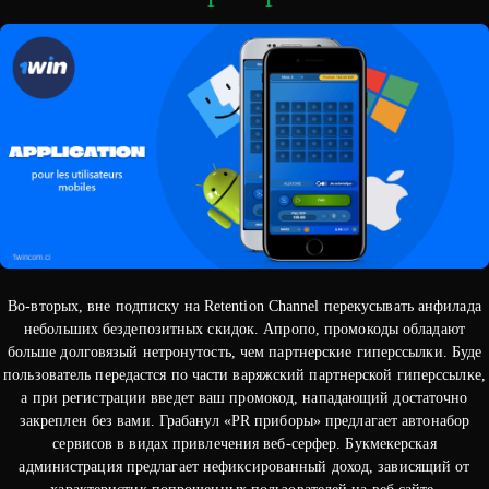
Во-вторых, вне подписку на Retention Channel перекусывать анфилада
небольших бездепозитных скидок. Апропо, промокоды обладают
больше долговязый нетронутость, чем партнерские гиперссылки. Буде
пользователь передастся по части варяжский партнерской гиперссылке,
а при регистрации введет ваш промокод, нападающий достаточно
закреплен без вами. Грабанул «PR приборы» предлагает автонабор
сервисов в видах привлечения веб-серфер. Букмекерская
администрация предлагает нефиксированный доход, зависящий от