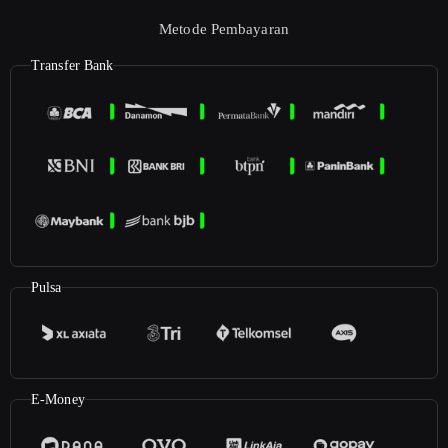
Metode Pembayaran
Transfer Bank
Pulsa
E-Money