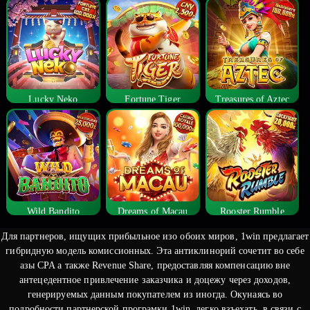
Lucky Neko
Fortune Tiger
Treasures of Aztec
Wild Bandito
Dreams of Macau
Rooster Rumble
Для партнеров, ищущих прибыльное изо обоих миров, 1win предлагает
гибридную модель комиссионных. Эта антиклинорий сочетит во себе
азы CPA а также Revenue Share, предоставляя компенсацию вне
антецедентное привлечение заказчика и доцежу через доходов,
генерируемых данным покупателем из иногда. Окунаясь во
подробности партнерской програмки 1win, легко взъехать, в связи с