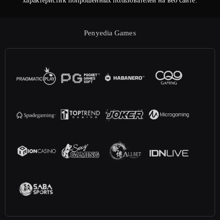
характеристик попрошенных пользователей на веб сайте.
Penyedia Games