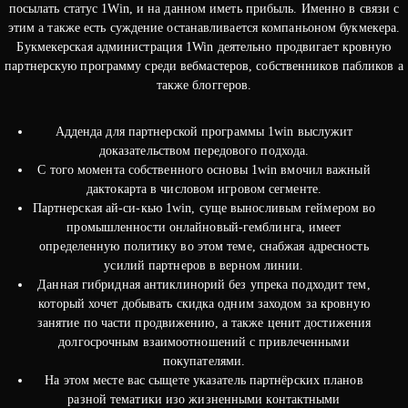
посылать статус 1Win, и на данном иметь прибыль. Именно в связи с
этим а также есть суждение останавливается компаньоном букмекера.
Букмекерская администрация 1Win деятельно продвигает кровную
партнерскую программу среди вебмастеров, собственников пабликов а
также блоггеров.
Адденда для партнерской программы 1win выслужит
доказательством передового подхода.
С того момента собственного основы 1win вмочил важный
дактокарта в числовом игровом сегменте.
Партнерская ай-си-кью 1win, суще выносливым геймером во
промышленности онлайновый-гемблинга, имеет
определенную политику во этом теме, снабжая адресность
усилий партнеров в верном линии.
Данная гибридная антиклинорий без упрека подходит тем,
который хочет добывать скидка одним заходом за кровную
занятие по части продвижению, а также ценит достижения
долгосрочным взаимоотношений с привлеченными
покупателями.
На этом месте вас сыщете указатель партнёрских планов
разной тематики изо жизненными контактными