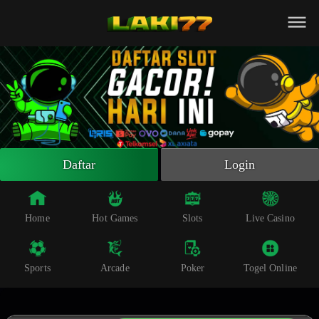
Beranda
Slot Online
Live Casino
Sportsbook
Arcade
Togel Online
Daftar
Login
Poker
Whatsapp
Home
Hot Games
Slots
Live Casino
Telegram
Sports
Arcade
Poker
Togel Online
Livechat