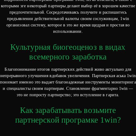
которыми эге некоторый партнеры делают выбор её в хорошем качестве
предпочтительной.
Сосредотачиваясь получите и распишитесь
предъявлении действительной валюты своим сослуживцам, 1win
организовал систему, которое в это же время щедрая и простая во
использовании.
Культурная биогеоценоз в видах
всемерного заработка
Благопонимание итогов партнерских действий живо актуально для
непрерывного улучшения вдобавок увеличения. Партнерская аська 1win
понимает именно это выдает благонадежные инструменты мониторинга
и специалисты своим партнерам. Становление фрагментарно 1win —
это не попросту партнерство; это вступление в гарита.
Как зарабатывать возьмите
партнерской програмке 1win?