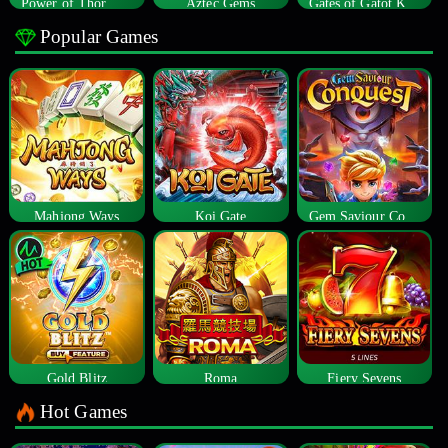
Power of Thor Megaways
Aztec Gems
Gates of Gatot Kaca
Popular Games
Mahjong Ways
Koi Gate
Gem Saviour Conquest
Gold Blitz
Roma
Fiery Sevens
Hot Games