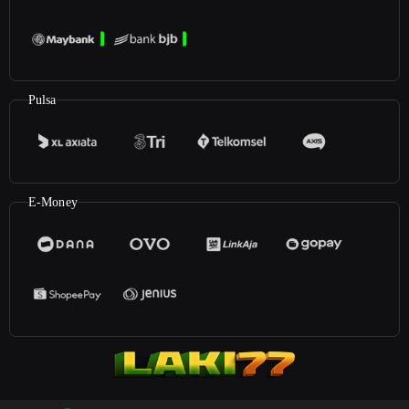
Pulsa
E-Money