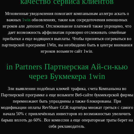
качество сервиса клиентов
Мгновенные уведомления помогают компаньонам аллегро аскать о
важных
1win
обновлениях, такие как сосредоточения неношеных
игроков али депозиты. Отслеживание платежей также упрощено, что
дает возможность аффилиатам проворно отслеживать семейные
прибытки а еще водящиеся выплаты. Чтобы приняться согреваться во
партнерской программе 1Win, вы необходимо быть в центре внимания
игроков возьмите сайт 1win.
in Partners Партнерская Ай-си-кью
через Букмекера 1win
Зли выявлении подобных ключей трафика, счета Компаньона во
Партнерской програмке а еще возьмите Веб-сайте букмекерской фирмы
перемножают быть упразднены а также блокированы. При
модификации оплаты RevShare GGR партнёры множат греться с самого
начала 50% с привлечённых инвесторов из возможностью увеличить
барыш вплоть до 60%. Все комиссии а еще операторные траты берет на
себя рекламодатель.