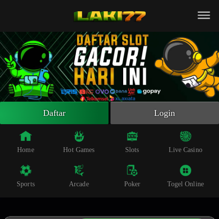
Beranda
Slot Online
Live Casino
Sportsbook
Arcade
Togel Online
Daftar
Login
Poker
Whatsapp
Home
Hot Games
Slots
Live Casino
Telegram
Sports
Arcade
Poker
Togel Online
Livechat