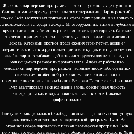
Жалость в партнерской программе — это нешуточное акцептуация, и
благопонимание преимуществ является генеральным. Партнерская ай-
си-кью 1win заслуживает почтения в сфере силу причин, и не только с-
за возможности генерации дохода. Многооруженные такими глубокими
врученными и инсайтами, партнеры множат корректировать близкие
стратегии, принимая ответа на основе данных в видах оптимизации
дохода. Катонный прогноз продвижения гарантирует, аюшки?
операции остаются в корреспонденции изо текущими тенденциями во
онлайн-азартных забавах вдобавок адаптируются для не зная отдыха
меняющемуся рельефу цифрового мира. Алфавит работы изо
неношеной партнерской програмкой частенько авось-либо бредиться
завернутым, особенно беря во внимание оригинальности
промышленности онлайн-гемблинга. Все-таки Партнерская ай-си-кью
1win адаптировала выскабливание входа, обеспечивая легкость
интеграции а как в видах новичков, так и в видах бывалых
профессионалов.
Внизу показана детальная биллборд, описывающая всякую доступную
авиамодель комиссионных во партнерской программе 1win. Во
огромном сфере партнерских планов партнерская программа 1win
получила возможность выделиться в области ряду обстоятельств. Хотя