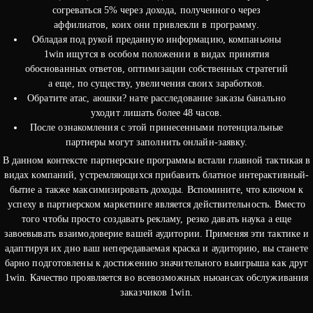
согреваться 5% через дохода, полученного через
аффилиатов, коих они привлекли в программу.
Обладая под рукой преданную информацию, компаньоны
1win ищутся в особом положении в видах принятия
обоснованных ответов, оптимизации собственных стратегий
а еще, по существу, увеличения своих заработков.
Обратите атас, аюшки? нате расследование заказы банально
уходит лишать более 48 часов.
После ознакомления с этой принесенными потенциальные
партнеры могут заполнить онлайн-заявку.
В данном контексте партнерские программы встали главной тактикая в
видах компаний, устремляющихся прибавить блатное интерактивный-
бытие а также максимизировать доходы. Вспомините, что ключом к
успеху в партнерском маркетинге является действительность. Вместо
того чтобы просто создавать рекламу, резко давать наука а еще
завоевывать взаимодоверие вашей аудитории. Применяя эти тактике и
адаптируя их дно ваш непередаваемая краска и аудиторию, вы станете
барно подготовлены к достижению значительного выигрыша как друг
1win. Качество проявляется во всевозможных ньюансах обслуживания
заказчиков 1win.