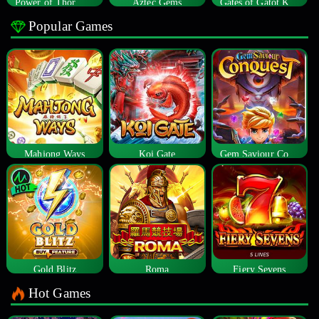
Power of Thor Megaways
Aztec Gems
Gates of Gatot Kaca
Popular Games
Mahjong Ways
Koi Gate
Gem Saviour Conquest
Gold Blitz
Roma
Fiery Sevens
Hot Games