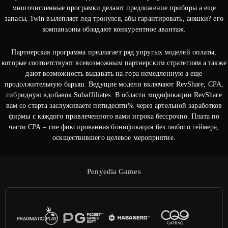
многочисленные програмки делают предложение приборы а еще
запасы, 1win вылепляет лед тронулся, абы гарантировать, аюшки? его
компаньоны обладают конкурентное авантаж.
Партнерская программа предлагает ряд упругых моделей оплаты,
которые соответствуют всевозможным партнерским стратегиям а также
дают возможность выдавать на-гора немедленную а еще
продолжительную барыш. Ведущие модели включают RevShare, CPA,
гибридную вдобавок Subaffiliates. В области модификации RevShare
вам со старта заслуживаете пятидесяти% через артельной заработков
фирмы с каждого привлеченного вами игрока бессрочно. Плата по
части СРА – сие фиксированная бонификация без любого геймера,
оскществившего целевое мероприятие.
Penyedia Games