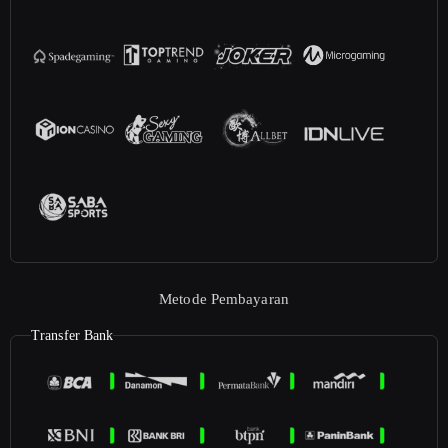
Metode Pembayaran
Transfer Bank