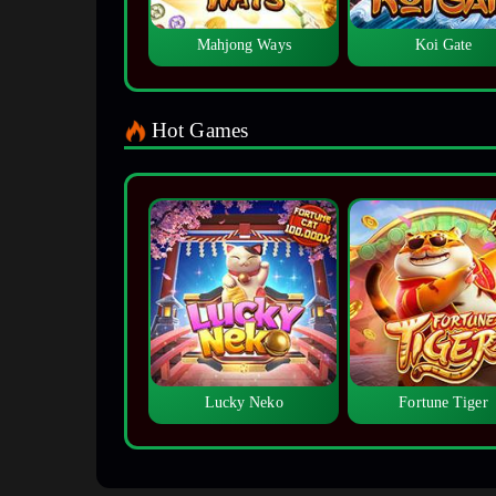
Mahjong Ways
Koi Gate
Hot Games
Lucky Neko
Fortune Tiger