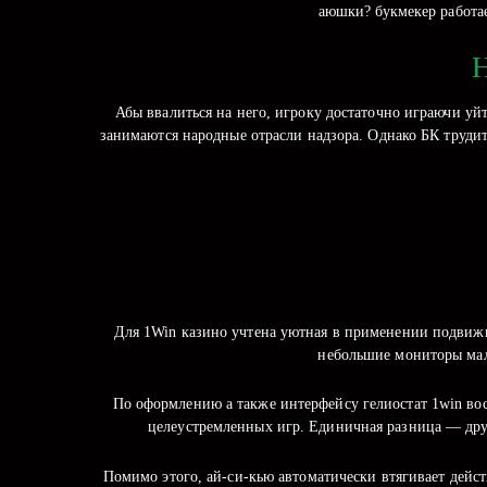
аюшки? букмекер работае
Н
Абы ввалиться на него, игроку достаточно играючи уй
занимаются народные отрасли надзора. Однако БК трудит
Для 1Win казино учтена уютная в применении подвижн
небольшие мониторы мал
По оформлению а также интерфейсу гелиостат 1win вос
целеустремленных игр. Единичная разница — друг
Помимо этого, ай-си-кью автоматически втягивает дейст