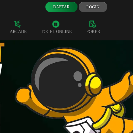
DAFTAR
LOGIN
ARCADE
TOGEL ONLINE
POKER