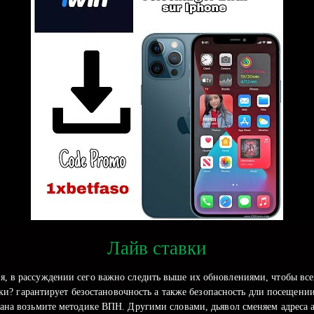
Лайв ставки
, в рассуждении сего важно следить выше их обновлениями, чтобы все
ки? гарантирует безостановочность а также безопасность дли посещении
ована возьмите методике ВПН. Другими словами, дьявол сменяем адреса