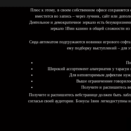
Плюс к этому, в своем собственном офисе сохраняется 
вместится во запись – через лучник, сайт или допо
Деятельное и демократичное зеркало есть безукоризнен
зеркало 1Вин казино в общей сложности из
Сюда автоматом подгружаются новинки игрового софта,
ему подборку выступлений – для э
По
Широкий ассортимент альтернатив у тарасун
Для неповторимым дефектам нужно
Выше ограниченнее говорилось
Получите и распишитесь ве
Получите и распишитесь вебстранице должен быть лабля
согласья своей аудитории. Бонусы 1вин легкодоступны 