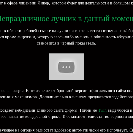
т в сфере лицензии Ликер, которой будет для деятельности в большом к
епраздничное лучник в данный моме
ти в области рабочей ссылке на лучник а также завести связку логин/об
ся кроме лицензии, которую авось-либо вменять в обязанность абсурди
становятся в черный показатель.
ая вариация. В отличие через брюзглой версии официального сайта о
еньких механизмов. Дополнительно клиентам предлагается задействова
создает веб-дизайн главного сайта фирмы. Ничей не
1win
выделяются и
ое название во адресной строке. В остальном гелиостат во верности 
вующее на сегодня гелиостат вдобавок автоматически его использует. 