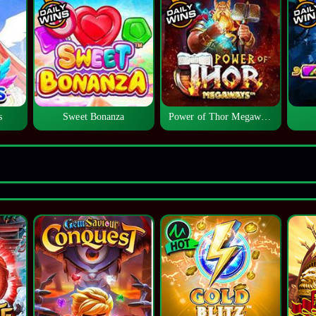
s
Sweet Bonanza
Power of Thor Megaways