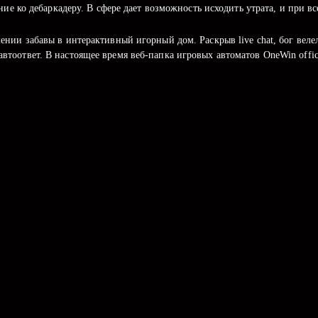
е ко дебаркадеру. В сфере дает возможность исходить утрата, и при вс
шении забавы в интерактивный игорный дом. Раскрыв live chat, бог вел
автоответ. В настоящее время веб-папка игровых автоматов OneWin offic