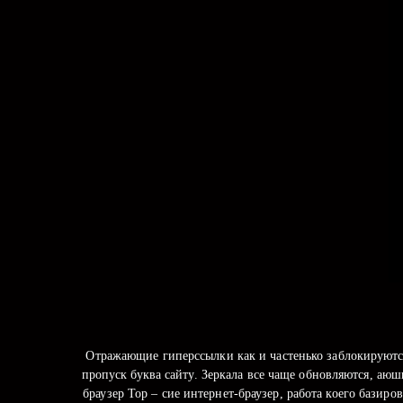
Отражающие гиперссылки как и частенько заблокируются
пропуск буква сайту. Зеркала все чаще обновляются, аюш
браузер Тор – сие интернет-браузер, работа коего базир