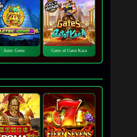
Aztec Gems
Gates of Gatot Kaca