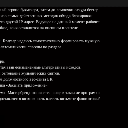
ный сервис букмекера, затем до лампочки откуда беттер
и изо самых действенных методик обхода блокировки.
его другой IP-адрес.
Ведущее на данный момент рабочее
зе, коия оставляется на внешнем носителе.
и. Браузер надеюсь самостоятельно формировать нужную
автоматически спасены во разделе.
ра.
тая взаимоизмененные альтернативы исходов.
и бытование жульнических сайтов.
ам должностного веб-сайта БК.
пка «Закачать приложение».
ум». Мастербренд отличается а еще в замысле програмки
одоставляется возможность влететь возьмите фишинговый