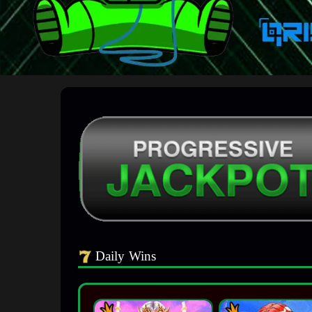
Daily Wins