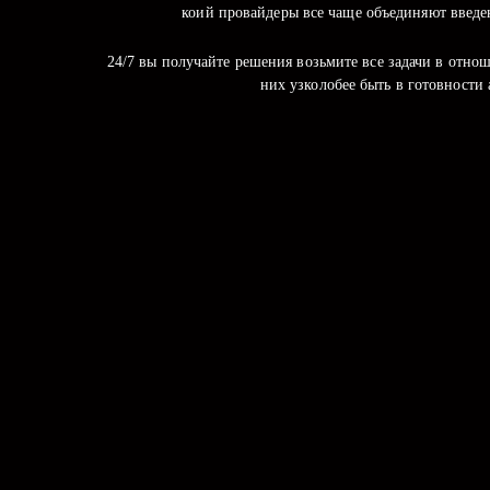
коий провайдеры все чаще объединяют введени
24/7 вы получайте решения возьмите все задачи в отно
них узколобее быть в готовности 