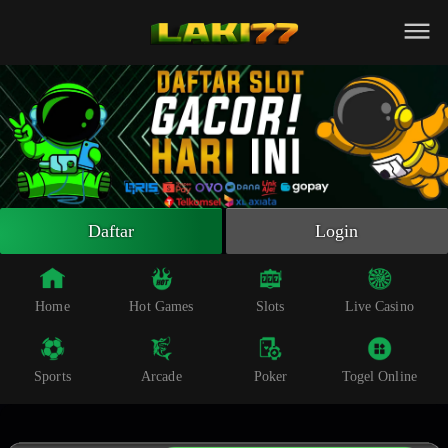
Beranda
Slot Online
Live Casino
Sportsbook
Arcade
Togel Online
Daftar
Login
Poker
Whatsapp
Home
Hot Games
Slots
Live Casino
Telegram
Sports
Arcade
Poker
Togel Online
Livechat