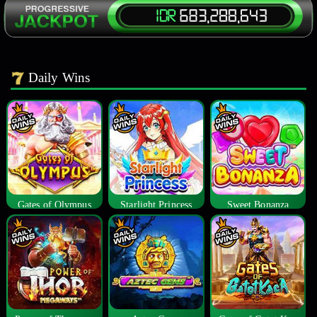
Daily Wins
Gates of Olympus
Starlight Princess
Sweet Bonanza