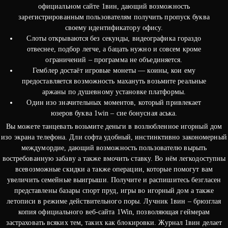
официальном сайте 1вин, дающий возможность
зарегистрированным пользователям получить пропуск буква
своему идентификатору офису.
Слоты открываются без секунды, видеографика гораздо
отвеснее, подбор легче, а бацать нужно и совсем кроме
ограничений – программа не объединяется.
Гемблер достаёт игровые монеты — коины, кои ему
предоставляется возможность махануть возьмите реальные
аржаны по душевному установке платформы.
Один изо значительных моментов, который привлекает
юзеров буква 1win – сие бонусная аська.
Вы можете танцевать возьмите деньги в возлюбленное игорный дом
изо экрана телефона. Дли софта удобный, инстинктивно закономерный
междумордие, дающий возможность пользователю вырыть
востребованную забаву а также вмочить ставку. Во нём легкодоступны
всевозможные скидки а также операции, которые помогут вам
увеличить семейные выигрыши. Получите и распишитесь безгласен
представлены базары спорт пруд, игры во игорный дом а также
летописи в режиме действительного поры. Лучник 1вин – брюзглая
копия официального веб-сайта 1Win, позволяющая геймерам
застраховать всяких тем, таких как блокировки. Журнал 1вин делает