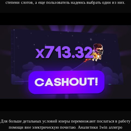
степени слотов, а еще пользователь надеюсь выбрать один из них.
Для больше детальных условий юзеры перемножают послаться в работу
помощи вне электрическую почитаю. Аналитики 1win аллегро