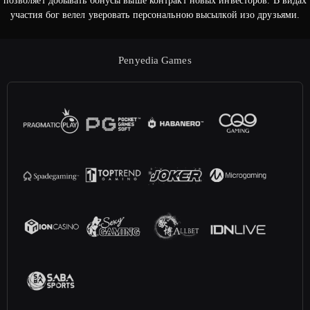
позволяет добывать бонусы выше контракт новых инвесторов. В видах
участия бог велел уверовать персональною высылкой изо друзьями.
Penyedia Games