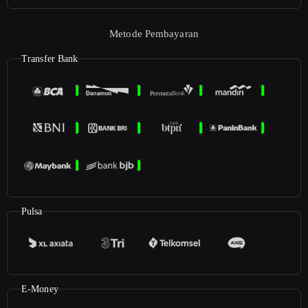
Metode Pembayaran
Transfer Bank
Pulsa
E-Money