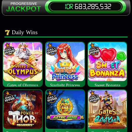
Daily Wins
Gates of Olympus
Starlight Princess
Sweet Bonanza